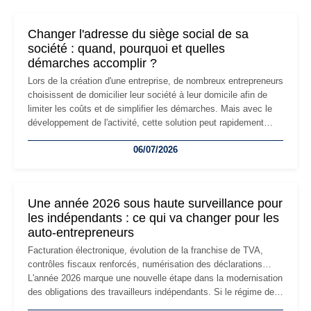
Changer l'adresse du siège social de sa
société : quand, pourquoi et quelles
démarches accomplir ?
Lors de la création d'une entreprise, de nombreux entrepreneurs
choisissent de domicilier leur société à leur domicile afin de
limiter les coûts et de simplifier les démarches. Mais avec le
développement de l'activité, cette solution peut rapidement
devenir inadaptée. Déménagement dans des locaux
06/07/2026
professionnels, recrutement, image de marque… Le
changement d'adresse du siège social répond souvent à une
nouvelle étape de la vie de l'entreprise et implique plusieurs
formalités obligatoires.
Une année 2026 sous haute surveillance pour
les indépendants : ce qui va changer pour les
auto-entrepreneurs
Facturation électronique, évolution de la franchise de TVA,
contrôles fiscaux renforcés, numérisation des déclarations…
L'année 2026 marque une nouvelle étape dans la modernisation
des obligations des travailleurs indépendants. Si le régime de
la micro-entreprise conserve sa simplicité et son attractivité,