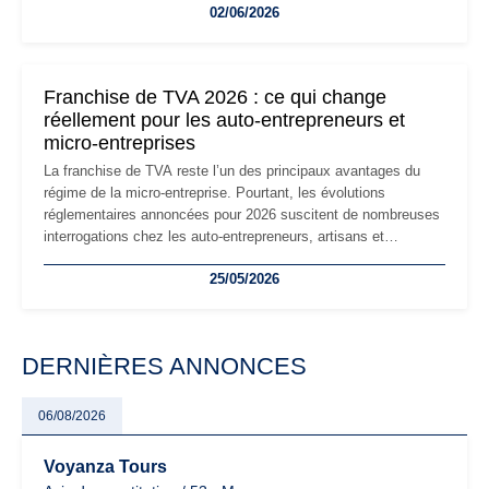
02/06/2026
les auto-entrepreneurs devront s'adapter à un environnement
réglementaire plus exigeant. Décryptage des principaux
changements et des précautions à prendre pour éviter les
mauvaises surprises.
Franchise de TVA 2026 : ce qui change
réellement pour les auto-entrepreneurs et
micro-entreprises
La franchise de TVA reste l’un des principaux avantages du
régime de la micro-entreprise. Pourtant, les évolutions
réglementaires annoncées pour 2026 suscitent de nombreuses
interrogations chez les auto-entrepreneurs, artisans et
freelances. Seuils de chiffre d’affaires, obligations déclaratives,
25/05/2026
facturation ou risque de bascule vers la TVA : les règles
évoluent dans un contexte de contrôle renforcé et de
modernisation fiscale qui oblige les indépendants à rester
particulièrement vigilants.
DERNIÈRES ANNONCES
06/08/2026
Voyanza Tours