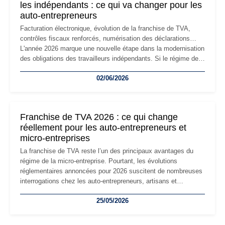
les indépendants : ce qui va changer pour les
auto-entrepreneurs
Facturation électronique, évolution de la franchise de TVA,
contrôles fiscaux renforcés, numérisation des déclarations…
L'année 2026 marque une nouvelle étape dans la modernisation
des obligations des travailleurs indépendants. Si le régime de
la micro-entreprise conserve sa simplicité et son attractivité,
02/06/2026
les auto-entrepreneurs devront s'adapter à un environnement
réglementaire plus exigeant. Décryptage des principaux
changements et des précautions à prendre pour éviter les
mauvaises surprises.
Franchise de TVA 2026 : ce qui change
réellement pour les auto-entrepreneurs et
micro-entreprises
La franchise de TVA reste l’un des principaux avantages du
régime de la micro-entreprise. Pourtant, les évolutions
réglementaires annoncées pour 2026 suscitent de nombreuses
interrogations chez les auto-entrepreneurs, artisans et
freelances. Seuils de chiffre d’affaires, obligations déclaratives,
25/05/2026
facturation ou risque de bascule vers la TVA : les règles
évoluent dans un contexte de contrôle renforcé et de
modernisation fiscale qui oblige les indépendants à rester