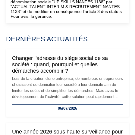
dénomination sociale "UP SKILLS NANTES 1138" par
"ACTUAL TALENT INTERIM & RECRUTEMENT NANTES
1138" et de modifier en conséquence l'article 3 des statuts.
Pour avis, la gérance.
DERNIÈRES ACTUALITÉS
Changer l'adresse du siège social de sa
société : quand, pourquoi et quelles
démarches accomplir ?
Lors de la création d'une entreprise, de nombreux entrepreneurs
choisissent de domicilier leur société à leur domicile afin de
limiter les coûts et de simplifier les démarches. Mais avec le
développement de l'activité, cette solution peut rapidement
devenir inadaptée. Déménagement dans des locaux
06/07/2026
professionnels, recrutement, image de marque… Le
changement d'adresse du siège social répond souvent à une
nouvelle étape de la vie de l'entreprise et implique plusieurs
formalités obligatoires.
Une année 2026 sous haute surveillance pour