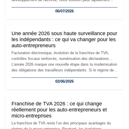
devenir inadaptée. Déménagement dans des locaux
06/07/2026
professionnels, recrutement, image de marque… Le
changement d'adresse du siège social répond souvent à une
nouvelle étape de la vie de l'entreprise et implique plusieurs
formalités obligatoires.
Une année 2026 sous haute surveillance pour
les indépendants : ce qui va changer pour les
auto-entrepreneurs
Facturation électronique, évolution de la franchise de TVA,
contrôles fiscaux renforcés, numérisation des déclarations…
L'année 2026 marque une nouvelle étape dans la modernisation
des obligations des travailleurs indépendants. Si le régime de
la micro-entreprise conserve sa simplicité et son attractivité,
02/06/2026
les auto-entrepreneurs devront s'adapter à un environnement
réglementaire plus exigeant. Décryptage des principaux
changements et des précautions à prendre pour éviter les
mauvaises surprises.
Franchise de TVA 2026 : ce qui change
réellement pour les auto-entrepreneurs et
micro-entreprises
La franchise de TVA reste l’un des principaux avantages du
régime de la micro-entreprise. Pourtant, les évolutions