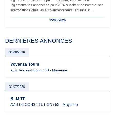
réglementaires annoncées pour 2026 suscitent de nombreuses
interrogations chez les auto-entrepreneurs, artisans et
freelances. Seuils de chiffre d’affaires, obligations déclaratives,
25/05/2026
facturation ou risque de bascule vers la TVA : les règles
évoluent dans un contexte de contrôle renforcé et de
modernisation fiscale qui oblige les indépendants à rester
particulièrement vigilants.
DERNIÈRES ANNONCES
06/08/2026
Voyanza Tours
Avis de constitution / 53 - Mayenne
31/07/2026
BLM TP
AVIS DE CONSTITUTION / 53 - Mayenne