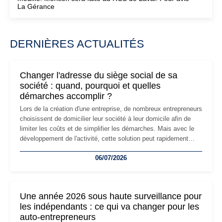
La Gérance
DERNIÈRES ACTUALITÉS
Changer l'adresse du siège social de sa
société : quand, pourquoi et quelles
démarches accomplir ?
Lors de la création d'une entreprise, de nombreux entrepreneurs
choisissent de domicilier leur société à leur domicile afin de
limiter les coûts et de simplifier les démarches. Mais avec le
développement de l'activité, cette solution peut rapidement
devenir inadaptée. Déménagement dans des locaux
06/07/2026
professionnels, recrutement, image de marque… Le
changement d'adresse du siège social répond souvent à une
nouvelle étape de la vie de l'entreprise et implique plusieurs
formalités obligatoires.
Une année 2026 sous haute surveillance pour
les indépendants : ce qui va changer pour les
auto-entrepreneurs