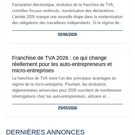
Facturation électronique, évolution de la franchise de TVA,
contrôles fiscaux renforcés, numérisation des déclarations…
L'année 2026 marque une nouvelle étape dans la modernisation
des obligations des travailleurs indépendants. Si le régime de
la micro-entreprise conserve sa simplicité et son attractivité,
02/06/2026
les auto-entrepreneurs devront s'adapter à un environnement
réglementaire plus exigeant. Décryptage des principaux
changements et des précautions à prendre pour éviter les
mauvaises surprises.
Franchise de TVA 2026 : ce qui change
réellement pour les auto-entrepreneurs et
micro-entreprises
La franchise de TVA reste l’un des principaux avantages du
régime de la micro-entreprise. Pourtant, les évolutions
réglementaires annoncées pour 2026 suscitent de nombreuses
interrogations chez les auto-entrepreneurs, artisans et
freelances. Seuils de chiffre d’affaires, obligations déclaratives,
25/05/2026
facturation ou risque de bascule vers la TVA : les règles
évoluent dans un contexte de contrôle renforcé et de
modernisation fiscale qui oblige les indépendants à rester
particulièrement vigilants.
DERNIÈRES ANNONCES