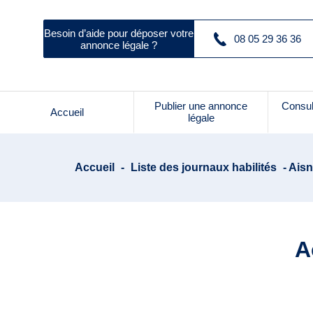
Besoin d’aide pour déposer votre
08 05 29 36 36
annonce légale ?
Publier une annonce
Consul
Accueil
légale
Accueil
-
Liste des journaux habilités
- Aisn
A