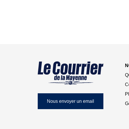
N
Q
C
Pl
Nous envoyer un email
G