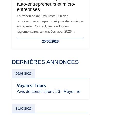
auto-entrepreneurs et micro-
à prendre pour éviter les mauvaises
entreprises
surprises.
La franchise de TVA reste l’un des
principaux avantages du régime de la micro-
entreprise. Pourtant, les évolutions
réglementaires annoncées pour 2026
suscitent de nombreuses interrogations chez
25/05/2026
les auto-entrepreneurs, artisans et
freelances. Seuils de chiffre d’affaires,
obligations déclaratives, facturation ou
risque de bascule vers la TVA : les règles
DERNIÈRES ANNONCES
évoluent dans un contexte de contrôle
renforcé et de modernisation fiscale qui
oblige les indépendants à rester
06/08/2026
particulièrement vigilants.
Voyanza Tours
Avis de constitution / 53 - Mayenne
31/07/2026