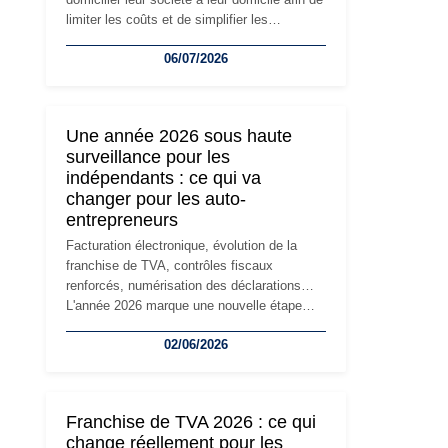
limiter les coûts et de simplifier les
démarches. Mais avec le développement de
06/07/2026
l'activité, cette solution peut rapidement
devenir inadaptée. Déménagement dans des
locaux professionnels, recrutement, image
de marque… Le changement d'adresse du
Une année 2026 sous haute
siège social répond souvent à une nouvelle
surveillance pour les
étape de la vie de l'entreprise et implique
indépendants : ce qui va
plusieurs formalités obligatoires.
changer pour les auto-
entrepreneurs
Facturation électronique, évolution de la
franchise de TVA, contrôles fiscaux
renforcés, numérisation des déclarations…
L'année 2026 marque une nouvelle étape
dans la modernisation des obligations des
02/06/2026
travailleurs indépendants. Si le régime de la
micro-entreprise conserve sa simplicité et
son attractivité, les auto-entrepreneurs
devront s'adapter à un environnement
Franchise de TVA 2026 : ce qui
réglementaire plus exigeant. Décryptage des
change réellement pour les
principaux changements et des précautions