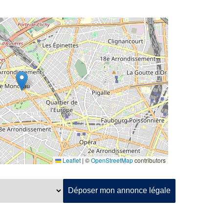
Leaflet
|
©
OpenStreetMap
contributors
Déposer mon annonce légale