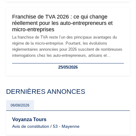
changements et des précautions à prendre pour éviter les
mauvaises surprises.
Franchise de TVA 2026 : ce qui change
réellement pour les auto-entrepreneurs et
micro-entreprises
La franchise de TVA reste l’un des principaux avantages du
régime de la micro-entreprise. Pourtant, les évolutions
réglementaires annoncées pour 2026 suscitent de nombreuses
interrogations chez les auto-entrepreneurs, artisans et
freelances. Seuils de chiffre d’affaires, obligations déclaratives,
25/05/2026
facturation ou risque de bascule vers la TVA : les règles
évoluent dans un contexte de contrôle renforcé et de
modernisation fiscale qui oblige les indépendants à rester
particulièrement vigilants.
DERNIÈRES ANNONCES
06/08/2026
Voyanza Tours
Avis de constitution / 53 - Mayenne