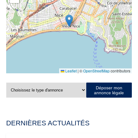
Leaflet
|
©
OpenStreetMap
contributors
Déposer mon
annonce légale
DERNIÈRES ACTUALITÉS