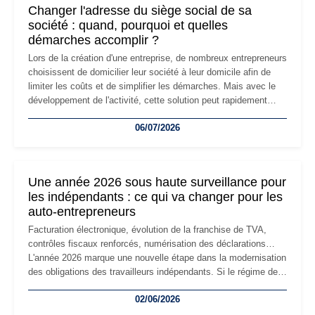
Changer l'adresse du siège social de sa
société : quand, pourquoi et quelles
démarches accomplir ?
Lors de la création d'une entreprise, de nombreux entrepreneurs
choisissent de domicilier leur société à leur domicile afin de
limiter les coûts et de simplifier les démarches. Mais avec le
développement de l'activité, cette solution peut rapidement
devenir inadaptée. Déménagement dans des locaux
06/07/2026
professionnels, recrutement, image de marque… Le
changement d'adresse du siège social répond souvent à une
nouvelle étape de la vie de l'entreprise et implique plusieurs
formalités obligatoires.
Une année 2026 sous haute surveillance pour
les indépendants : ce qui va changer pour les
auto-entrepreneurs
Facturation électronique, évolution de la franchise de TVA,
contrôles fiscaux renforcés, numérisation des déclarations…
L'année 2026 marque une nouvelle étape dans la modernisation
des obligations des travailleurs indépendants. Si le régime de
la micro-entreprise conserve sa simplicité et son attractivité,
02/06/2026
les auto-entrepreneurs devront s'adapter à un environnement
réglementaire plus exigeant. Décryptage des principaux