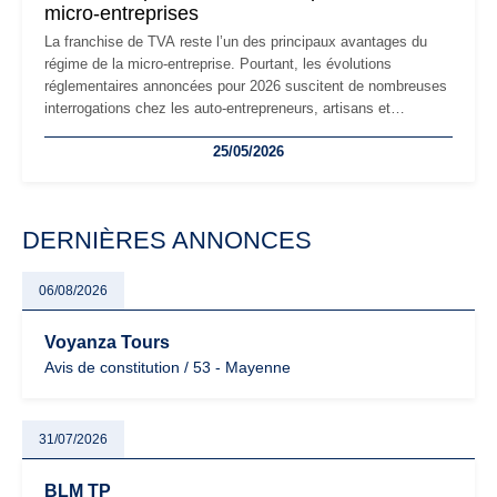
micro-entreprises
La franchise de TVA reste l’un des principaux avantages du
régime de la micro-entreprise. Pourtant, les évolutions
réglementaires annoncées pour 2026 suscitent de nombreuses
interrogations chez les auto-entrepreneurs, artisans et
freelances. Seuils de chiffre d’affaires, obligations déclaratives,
25/05/2026
facturation ou risque de bascule vers la TVA : les règles
évoluent dans un contexte de contrôle renforcé et de
modernisation fiscale qui oblige les indépendants à rester
particulièrement vigilants.
DERNIÈRES ANNONCES
06/08/2026
Voyanza Tours
Avis de constitution / 53 - Mayenne
31/07/2026
BLM TP