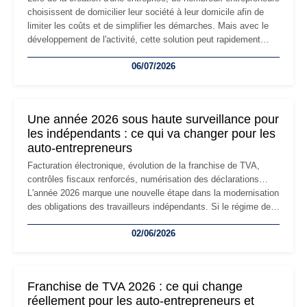
choisissent de domicilier leur société à leur domicile afin de
limiter les coûts et de simplifier les démarches. Mais avec le
développement de l'activité, cette solution peut rapidement
devenir inadaptée. Déménagement dans des locaux
06/07/2026
professionnels, recrutement, image de marque… Le
changement d'adresse du siège social répond souvent à une
nouvelle étape de la vie de l'entreprise et implique plusieurs
formalités obligatoires.
Une année 2026 sous haute surveillance pour
les indépendants : ce qui va changer pour les
auto-entrepreneurs
Facturation électronique, évolution de la franchise de TVA,
contrôles fiscaux renforcés, numérisation des déclarations…
L'année 2026 marque une nouvelle étape dans la modernisation
des obligations des travailleurs indépendants. Si le régime de
la micro-entreprise conserve sa simplicité et son attractivité,
02/06/2026
les auto-entrepreneurs devront s'adapter à un environnement
réglementaire plus exigeant. Décryptage des principaux
changements et des précautions à prendre pour éviter les
mauvaises surprises.
Franchise de TVA 2026 : ce qui change
réellement pour les auto-entrepreneurs et