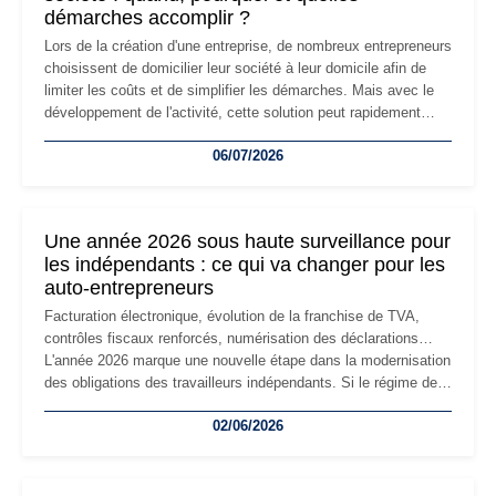
démarches accomplir ?
Lors de la création d'une entreprise, de nombreux entrepreneurs
choisissent de domicilier leur société à leur domicile afin de
limiter les coûts et de simplifier les démarches. Mais avec le
développement de l'activité, cette solution peut rapidement
devenir inadaptée. Déménagement dans des locaux
06/07/2026
professionnels, recrutement, image de marque… Le
changement d'adresse du siège social répond souvent à une
nouvelle étape de la vie de l'entreprise et implique plusieurs
formalités obligatoires.
Une année 2026 sous haute surveillance pour
les indépendants : ce qui va changer pour les
auto-entrepreneurs
Facturation électronique, évolution de la franchise de TVA,
contrôles fiscaux renforcés, numérisation des déclarations…
L'année 2026 marque une nouvelle étape dans la modernisation
des obligations des travailleurs indépendants. Si le régime de
la micro-entreprise conserve sa simplicité et son attractivité,
02/06/2026
les auto-entrepreneurs devront s'adapter à un environnement
réglementaire plus exigeant. Décryptage des principaux
changements et des précautions à prendre pour éviter les
mauvaises surprises.