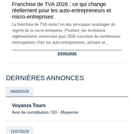
Franchise de TVA 2026 : ce qui change
réellement pour les auto-entrepreneurs et
micro-entreprises
La franchise de TVA reste l’un des principaux avantages du
régime de la micro-entreprise. Pourtant, les évolutions
réglementaires annoncées pour 2026 suscitent de nombreuses
interrogations chez les auto-entrepreneurs, artisans et
freelances. Seuils de chiffre d’affaires, obligations déclaratives,
25/05/2026
facturation ou risque de bascule vers la TVA : les règles
évoluent dans un contexte de contrôle renforcé et de
modernisation fiscale qui oblige les indépendants à rester
particulièrement vigilants.
DERNIÈRES ANNONCES
06/08/2026
Voyanza Tours
Avis de constitution / 53 - Mayenne
31/07/2026