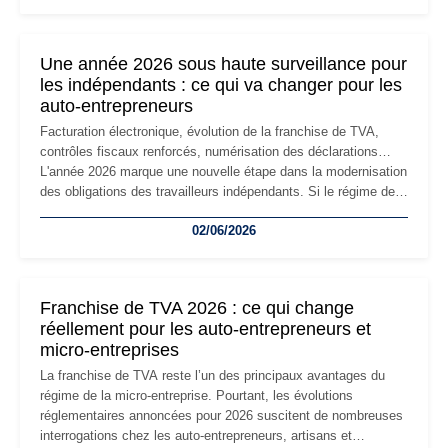
changement d'adresse du siège social répond souvent à une
nouvelle étape de la vie de l'entreprise et implique plusieurs
formalités obligatoires.
Une année 2026 sous haute surveillance pour
les indépendants : ce qui va changer pour les
auto-entrepreneurs
Facturation électronique, évolution de la franchise de TVA,
contrôles fiscaux renforcés, numérisation des déclarations…
L'année 2026 marque une nouvelle étape dans la modernisation
des obligations des travailleurs indépendants. Si le régime de
la micro-entreprise conserve sa simplicité et son attractivité,
02/06/2026
les auto-entrepreneurs devront s'adapter à un environnement
réglementaire plus exigeant. Décryptage des principaux
changements et des précautions à prendre pour éviter les
mauvaises surprises.
Franchise de TVA 2026 : ce qui change
réellement pour les auto-entrepreneurs et
micro-entreprises
La franchise de TVA reste l’un des principaux avantages du
régime de la micro-entreprise. Pourtant, les évolutions
réglementaires annoncées pour 2026 suscitent de nombreuses
interrogations chez les auto-entrepreneurs, artisans et