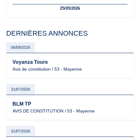
freelances. Seuils de chiffre d’affaires, obligations déclaratives,
25/05/2026
facturation ou risque de bascule vers la TVA : les règles
évoluent dans un contexte de contrôle renforcé et de
modernisation fiscale qui oblige les indépendants à rester
particulièrement vigilants.
DERNIÈRES ANNONCES
06/08/2026
Voyanza Tours
Avis de constitution / 53 - Mayenne
31/07/2026
BLM TP
AVIS DE CONSTITUTION / 53 - Mayenne
31/07/2026