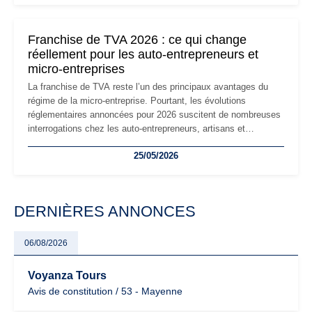
réglementaire plus exigeant. Décryptage des principaux
changements et des précautions à prendre pour éviter les
mauvaises surprises.
Franchise de TVA 2026 : ce qui change
réellement pour les auto-entrepreneurs et
micro-entreprises
La franchise de TVA reste l’un des principaux avantages du
régime de la micro-entreprise. Pourtant, les évolutions
réglementaires annoncées pour 2026 suscitent de nombreuses
interrogations chez les auto-entrepreneurs, artisans et
freelances. Seuils de chiffre d’affaires, obligations déclaratives,
25/05/2026
facturation ou risque de bascule vers la TVA : les règles
évoluent dans un contexte de contrôle renforcé et de
modernisation fiscale qui oblige les indépendants à rester
particulièrement vigilants.
DERNIÈRES ANNONCES
06/08/2026
Voyanza Tours
Avis de constitution / 53 - Mayenne