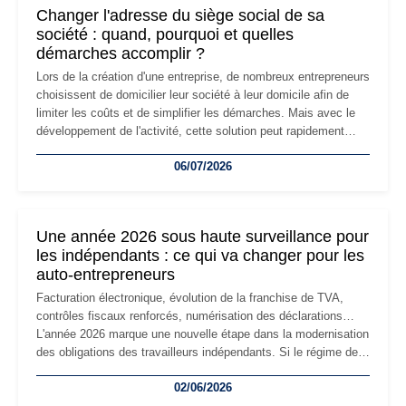
Changer l'adresse du siège social de sa
société : quand, pourquoi et quelles
démarches accomplir ?
Lors de la création d'une entreprise, de nombreux entrepreneurs
choisissent de domicilier leur société à leur domicile afin de
limiter les coûts et de simplifier les démarches. Mais avec le
développement de l'activité, cette solution peut rapidement
devenir inadaptée. Déménagement dans des locaux
06/07/2026
professionnels, recrutement, image de marque… Le
changement d'adresse du siège social répond souvent à une
nouvelle étape de la vie de l'entreprise et implique plusieurs
formalités obligatoires.
Une année 2026 sous haute surveillance pour
les indépendants : ce qui va changer pour les
auto-entrepreneurs
Facturation électronique, évolution de la franchise de TVA,
contrôles fiscaux renforcés, numérisation des déclarations…
L'année 2026 marque une nouvelle étape dans la modernisation
des obligations des travailleurs indépendants. Si le régime de
la micro-entreprise conserve sa simplicité et son attractivité,
02/06/2026
les auto-entrepreneurs devront s'adapter à un environnement