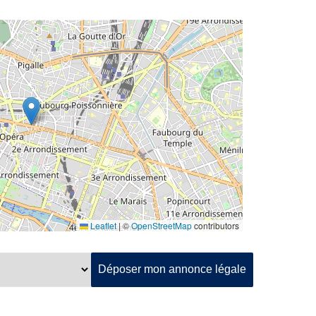
Leaflet
|
©
OpenStreetMap
contributors
Déposer mon annonce légale