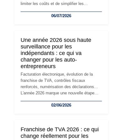
limiter les coûts et de simplifier les
démarches. Mais avec le développement de
06/07/2026
l'activité, cette solution peut rapidement
devenir inadaptée. Déménagement dans des
locaux professionnels, recrutement, image
de marque… Le changement d'adresse du
Une année 2026 sous haute
siège social répond souvent à une nouvelle
surveillance pour les
étape de la vie de l'entreprise et implique
indépendants : ce qui va
plusieurs formalités obligatoires.
changer pour les auto-
entrepreneurs
Facturation électronique, évolution de la
franchise de TVA, contrôles fiscaux
renforcés, numérisation des déclarations…
L'année 2026 marque une nouvelle étape
dans la modernisation des obligations des
02/06/2026
travailleurs indépendants. Si le régime de la
micro-entreprise conserve sa simplicité et
son attractivité, les auto-entrepreneurs
devront s'adapter à un environnement
Franchise de TVA 2026 : ce qui
réglementaire plus exigeant. Décryptage des
change réellement pour les
principaux changements et des précautions