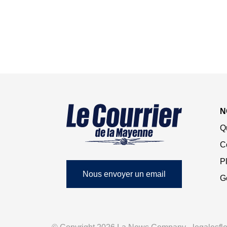
N
Q
C
Pl
Nous envoyer un email
G