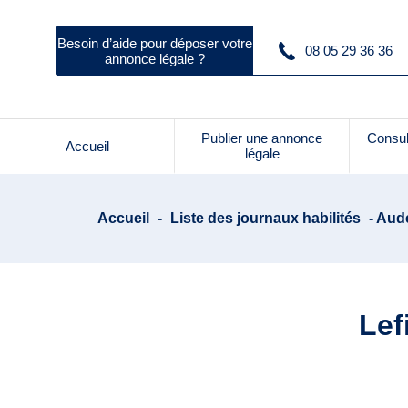
Besoin d’aide pour déposer votre
08 05 29 36 36
annonce légale ?
Publier une annonce
Consul
Accueil
légale
Accueil
-
Liste des journaux habilités
- Aude
Lef