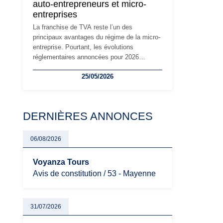
auto-entrepreneurs et micro-
à prendre pour éviter les mauvaises
entreprises
surprises.
La franchise de TVA reste l’un des
principaux avantages du régime de la micro-
entreprise. Pourtant, les évolutions
réglementaires annoncées pour 2026
suscitent de nombreuses interrogations chez
25/05/2026
les auto-entrepreneurs, artisans et
freelances. Seuils de chiffre d’affaires,
obligations déclaratives, facturation ou
risque de bascule vers la TVA : les règles
DERNIÈRES ANNONCES
évoluent dans un contexte de contrôle
renforcé et de modernisation fiscale qui
oblige les indépendants à rester
06/08/2026
particulièrement vigilants.
Voyanza Tours
Avis de constitution / 53 - Mayenne
31/07/2026