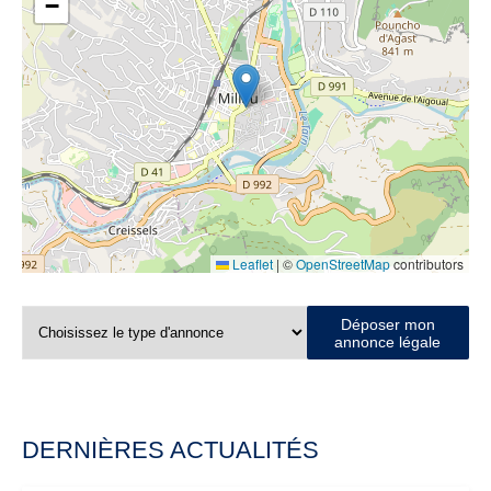
−
Leaflet
|
©
OpenStreetMap
contributors
Déposer mon
annonce légale
DERNIÈRES ACTUALITÉS