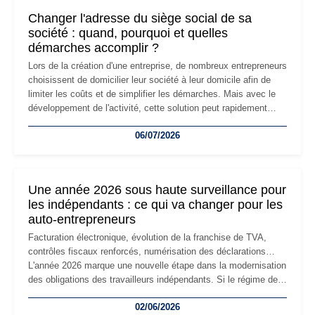
Changer l'adresse du siège social de sa
société : quand, pourquoi et quelles
démarches accomplir ?
Lors de la création d'une entreprise, de nombreux entrepreneurs
choisissent de domicilier leur société à leur domicile afin de
limiter les coûts et de simplifier les démarches. Mais avec le
développement de l'activité, cette solution peut rapidement
devenir inadaptée. Déménagement dans des locaux
06/07/2026
professionnels, recrutement, image de marque… Le
changement d'adresse du siège social répond souvent à une
nouvelle étape de la vie de l'entreprise et implique plusieurs
formalités obligatoires.
Une année 2026 sous haute surveillance pour
les indépendants : ce qui va changer pour les
auto-entrepreneurs
Facturation électronique, évolution de la franchise de TVA,
contrôles fiscaux renforcés, numérisation des déclarations…
L'année 2026 marque une nouvelle étape dans la modernisation
des obligations des travailleurs indépendants. Si le régime de
la micro-entreprise conserve sa simplicité et son attractivité,
02/06/2026
les auto-entrepreneurs devront s'adapter à un environnement