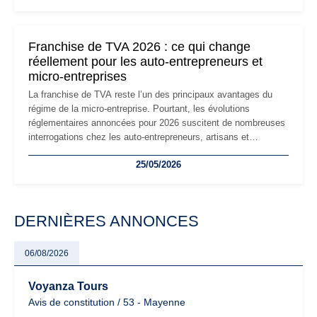
réglementaire plus exigeant. Décryptage des principaux
changements et des précautions à prendre pour éviter les
mauvaises surprises.
Franchise de TVA 2026 : ce qui change
réellement pour les auto-entrepreneurs et
micro-entreprises
La franchise de TVA reste l’un des principaux avantages du
régime de la micro-entreprise. Pourtant, les évolutions
réglementaires annoncées pour 2026 suscitent de nombreuses
interrogations chez les auto-entrepreneurs, artisans et
freelances. Seuils de chiffre d’affaires, obligations déclaratives,
25/05/2026
facturation ou risque de bascule vers la TVA : les règles
évoluent dans un contexte de contrôle renforcé et de
modernisation fiscale qui oblige les indépendants à rester
particulièrement vigilants.
DERNIÈRES ANNONCES
06/08/2026
Voyanza Tours
Avis de constitution / 53 - Mayenne