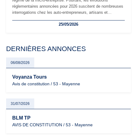
régime de la micro-entreprise. Pourtant, les évolutions
réglementaires annoncées pour 2026 suscitent de nombreuses
interrogations chez les auto-entrepreneurs, artisans et
freelances. Seuils de chiffre d’affaires, obligations déclaratives,
25/05/2026
facturation ou risque de bascule vers la TVA : les règles
évoluent dans un contexte de contrôle renforcé et de
modernisation fiscale qui oblige les indépendants à rester
particulièrement vigilants.
DERNIÈRES ANNONCES
06/08/2026
Voyanza Tours
Avis de constitution / 53 - Mayenne
31/07/2026
BLM TP
AVIS DE CONSTITUTION / 53 - Mayenne