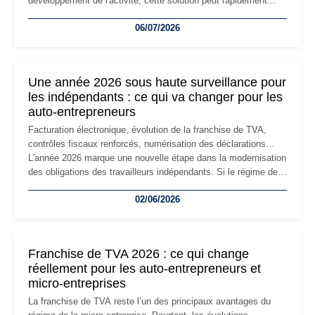
développement de l'activité, cette solution peut rapidement
devenir inadaptée. Déménagement dans des locaux
06/07/2026
professionnels, recrutement, image de marque… Le
changement d'adresse du siège social répond souvent à une
nouvelle étape de la vie de l'entreprise et implique plusieurs
formalités obligatoires.
Une année 2026 sous haute surveillance pour
les indépendants : ce qui va changer pour les
auto-entrepreneurs
Facturation électronique, évolution de la franchise de TVA,
contrôles fiscaux renforcés, numérisation des déclarations…
L'année 2026 marque une nouvelle étape dans la modernisation
des obligations des travailleurs indépendants. Si le régime de
la micro-entreprise conserve sa simplicité et son attractivité,
02/06/2026
les auto-entrepreneurs devront s'adapter à un environnement
réglementaire plus exigeant. Décryptage des principaux
changements et des précautions à prendre pour éviter les
mauvaises surprises.
Franchise de TVA 2026 : ce qui change
réellement pour les auto-entrepreneurs et
micro-entreprises
La franchise de TVA reste l’un des principaux avantages du