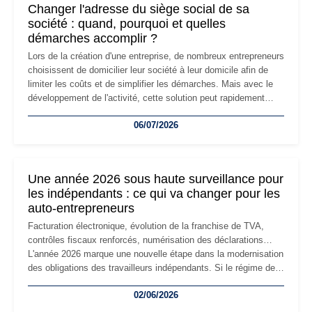
Changer l'adresse du siège social de sa
société : quand, pourquoi et quelles
démarches accomplir ?
Lors de la création d'une entreprise, de nombreux entrepreneurs
choisissent de domicilier leur société à leur domicile afin de
limiter les coûts et de simplifier les démarches. Mais avec le
développement de l'activité, cette solution peut rapidement
devenir inadaptée. Déménagement dans des locaux
06/07/2026
professionnels, recrutement, image de marque… Le
changement d'adresse du siège social répond souvent à une
nouvelle étape de la vie de l'entreprise et implique plusieurs
formalités obligatoires.
Une année 2026 sous haute surveillance pour
les indépendants : ce qui va changer pour les
auto-entrepreneurs
Facturation électronique, évolution de la franchise de TVA,
contrôles fiscaux renforcés, numérisation des déclarations…
L'année 2026 marque une nouvelle étape dans la modernisation
des obligations des travailleurs indépendants. Si le régime de
la micro-entreprise conserve sa simplicité et son attractivité,
02/06/2026
les auto-entrepreneurs devront s'adapter à un environnement
réglementaire plus exigeant. Décryptage des principaux