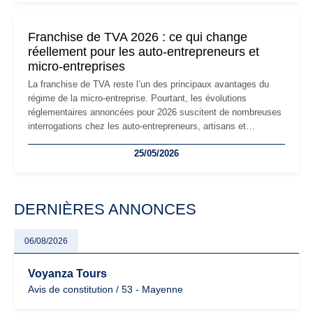
changements et des précautions à prendre pour éviter les
mauvaises surprises.
Franchise de TVA 2026 : ce qui change
réellement pour les auto-entrepreneurs et
micro-entreprises
La franchise de TVA reste l’un des principaux avantages du
régime de la micro-entreprise. Pourtant, les évolutions
réglementaires annoncées pour 2026 suscitent de nombreuses
interrogations chez les auto-entrepreneurs, artisans et
freelances. Seuils de chiffre d’affaires, obligations déclaratives,
25/05/2026
facturation ou risque de bascule vers la TVA : les règles
évoluent dans un contexte de contrôle renforcé et de
modernisation fiscale qui oblige les indépendants à rester
particulièrement vigilants.
DERNIÈRES ANNONCES
06/08/2026
Voyanza Tours
Avis de constitution / 53 - Mayenne