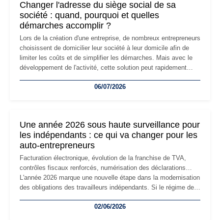
Changer l'adresse du siège social de sa
société : quand, pourquoi et quelles
démarches accomplir ?
Lors de la création d'une entreprise, de nombreux entrepreneurs
choisissent de domicilier leur société à leur domicile afin de
limiter les coûts et de simplifier les démarches. Mais avec le
développement de l'activité, cette solution peut rapidement
devenir inadaptée. Déménagement dans des locaux
06/07/2026
professionnels, recrutement, image de marque… Le
changement d'adresse du siège social répond souvent à une
nouvelle étape de la vie de l'entreprise et implique plusieurs
formalités obligatoires.
Une année 2026 sous haute surveillance pour
les indépendants : ce qui va changer pour les
auto-entrepreneurs
Facturation électronique, évolution de la franchise de TVA,
contrôles fiscaux renforcés, numérisation des déclarations…
L'année 2026 marque une nouvelle étape dans la modernisation
des obligations des travailleurs indépendants. Si le régime de
la micro-entreprise conserve sa simplicité et son attractivité,
02/06/2026
les auto-entrepreneurs devront s'adapter à un environnement
réglementaire plus exigeant. Décryptage des principaux