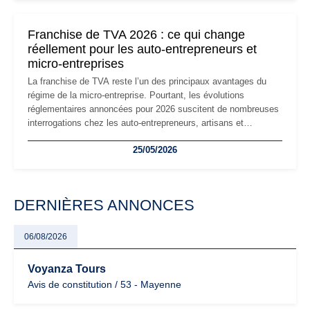
changements et des précautions à prendre pour éviter les
mauvaises surprises.
Franchise de TVA 2026 : ce qui change
réellement pour les auto-entrepreneurs et
micro-entreprises
La franchise de TVA reste l’un des principaux avantages du
régime de la micro-entreprise. Pourtant, les évolutions
réglementaires annoncées pour 2026 suscitent de nombreuses
interrogations chez les auto-entrepreneurs, artisans et
freelances. Seuils de chiffre d’affaires, obligations déclaratives,
25/05/2026
facturation ou risque de bascule vers la TVA : les règles
évoluent dans un contexte de contrôle renforcé et de
modernisation fiscale qui oblige les indépendants à rester
particulièrement vigilants.
DERNIÈRES ANNONCES
06/08/2026
Voyanza Tours
Avis de constitution / 53 - Mayenne