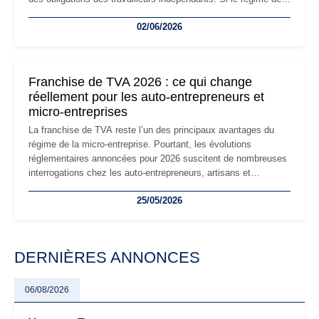
la micro-entreprise conserve sa simplicité et son attractivité,
02/06/2026
les auto-entrepreneurs devront s'adapter à un environnement
réglementaire plus exigeant. Décryptage des principaux
changements et des précautions à prendre pour éviter les
mauvaises surprises.
Franchise de TVA 2026 : ce qui change
réellement pour les auto-entrepreneurs et
micro-entreprises
La franchise de TVA reste l’un des principaux avantages du
régime de la micro-entreprise. Pourtant, les évolutions
réglementaires annoncées pour 2026 suscitent de nombreuses
interrogations chez les auto-entrepreneurs, artisans et
freelances. Seuils de chiffre d’affaires, obligations déclaratives,
25/05/2026
facturation ou risque de bascule vers la TVA : les règles
évoluent dans un contexte de contrôle renforcé et de
modernisation fiscale qui oblige les indépendants à rester
particulièrement vigilants.
DERNIÈRES ANNONCES
06/08/2026