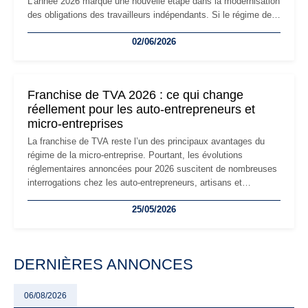
L'année 2026 marque une nouvelle étape dans la modernisation
des obligations des travailleurs indépendants. Si le régime de
la micro-entreprise conserve sa simplicité et son attractivité,
02/06/2026
les auto-entrepreneurs devront s'adapter à un environnement
réglementaire plus exigeant. Décryptage des principaux
changements et des précautions à prendre pour éviter les
mauvaises surprises.
Franchise de TVA 2026 : ce qui change
réellement pour les auto-entrepreneurs et
micro-entreprises
La franchise de TVA reste l’un des principaux avantages du
régime de la micro-entreprise. Pourtant, les évolutions
réglementaires annoncées pour 2026 suscitent de nombreuses
interrogations chez les auto-entrepreneurs, artisans et
freelances. Seuils de chiffre d’affaires, obligations déclaratives,
25/05/2026
facturation ou risque de bascule vers la TVA : les règles
évoluent dans un contexte de contrôle renforcé et de
modernisation fiscale qui oblige les indépendants à rester
particulièrement vigilants.
DERNIÈRES ANNONCES
06/08/2026