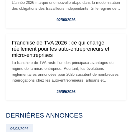
L'année 2026 marque une nouvelle étape dans la modernisation
des obligations des travailleurs indépendants. Si le régime de
la micro-entreprise conserve sa simplicité et son attractivité,
02/06/2026
les auto-entrepreneurs devront s'adapter à un environnement
réglementaire plus exigeant. Décryptage des principaux
changements et des précautions à prendre pour éviter les
mauvaises surprises.
Franchise de TVA 2026 : ce qui change
réellement pour les auto-entrepreneurs et
micro-entreprises
La franchise de TVA reste l’un des principaux avantages du
régime de la micro-entreprise. Pourtant, les évolutions
réglementaires annoncées pour 2026 suscitent de nombreuses
interrogations chez les auto-entrepreneurs, artisans et
freelances. Seuils de chiffre d’affaires, obligations déclaratives,
25/05/2026
facturation ou risque de bascule vers la TVA : les règles
évoluent dans un contexte de contrôle renforcé et de
modernisation fiscale qui oblige les indépendants à rester
particulièrement vigilants.
DERNIÈRES ANNONCES
06/08/2026