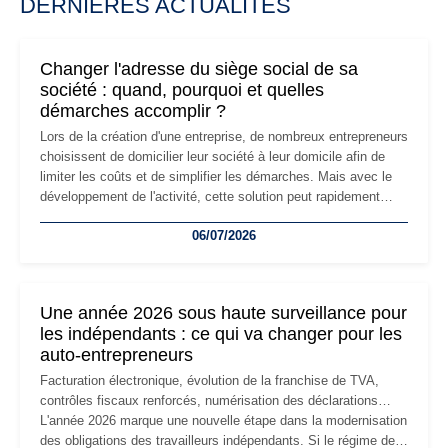
DERNIÈRES ACTUALITÉS
Changer l'adresse du siège social de sa
société : quand, pourquoi et quelles
démarches accomplir ?
Lors de la création d'une entreprise, de nombreux entrepreneurs
choisissent de domicilier leur société à leur domicile afin de
limiter les coûts et de simplifier les démarches. Mais avec le
développement de l'activité, cette solution peut rapidement
devenir inadaptée. Déménagement dans des locaux
06/07/2026
professionnels, recrutement, image de marque… Le
changement d'adresse du siège social répond souvent à une
nouvelle étape de la vie de l'entreprise et implique plusieurs
formalités obligatoires.
Une année 2026 sous haute surveillance pour
les indépendants : ce qui va changer pour les
auto-entrepreneurs
Facturation électronique, évolution de la franchise de TVA,
contrôles fiscaux renforcés, numérisation des déclarations…
L'année 2026 marque une nouvelle étape dans la modernisation
des obligations des travailleurs indépendants. Si le régime de