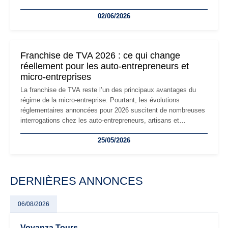
la micro-entreprise conserve sa simplicité et son attractivité,
02/06/2026
les auto-entrepreneurs devront s'adapter à un environnement
réglementaire plus exigeant. Décryptage des principaux
changements et des précautions à prendre pour éviter les
mauvaises surprises.
Franchise de TVA 2026 : ce qui change
réellement pour les auto-entrepreneurs et
micro-entreprises
La franchise de TVA reste l’un des principaux avantages du
régime de la micro-entreprise. Pourtant, les évolutions
réglementaires annoncées pour 2026 suscitent de nombreuses
interrogations chez les auto-entrepreneurs, artisans et
freelances. Seuils de chiffre d’affaires, obligations déclaratives,
25/05/2026
facturation ou risque de bascule vers la TVA : les règles
évoluent dans un contexte de contrôle renforcé et de
modernisation fiscale qui oblige les indépendants à rester
particulièrement vigilants.
DERNIÈRES ANNONCES
06/08/2026
Voyanza Tours