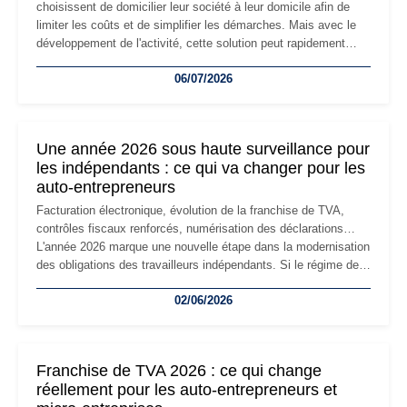
choisissent de domicilier leur société à leur domicile afin de
limiter les coûts et de simplifier les démarches. Mais avec le
développement de l'activité, cette solution peut rapidement
devenir inadaptée. Déménagement dans des locaux
06/07/2026
professionnels, recrutement, image de marque… Le
changement d'adresse du siège social répond souvent à une
nouvelle étape de la vie de l'entreprise et implique plusieurs
formalités obligatoires.
Une année 2026 sous haute surveillance pour
les indépendants : ce qui va changer pour les
auto-entrepreneurs
Facturation électronique, évolution de la franchise de TVA,
contrôles fiscaux renforcés, numérisation des déclarations…
L'année 2026 marque une nouvelle étape dans la modernisation
des obligations des travailleurs indépendants. Si le régime de
la micro-entreprise conserve sa simplicité et son attractivité,
02/06/2026
les auto-entrepreneurs devront s'adapter à un environnement
réglementaire plus exigeant. Décryptage des principaux
changements et des précautions à prendre pour éviter les
mauvaises surprises.
Franchise de TVA 2026 : ce qui change
réellement pour les auto-entrepreneurs et