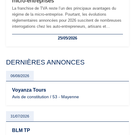
micro-entreprises
La franchise de TVA reste l’un des principaux avantages du
régime de la micro-entreprise. Pourtant, les évolutions
réglementaires annoncées pour 2026 suscitent de nombreuses
interrogations chez les auto-entrepreneurs, artisans et
freelances. Seuils de chiffre d’affaires, obligations déclaratives,
25/05/2026
facturation ou risque de bascule vers la TVA : les règles
évoluent dans un contexte de contrôle renforcé et de
modernisation fiscale qui oblige les indépendants à rester
particulièrement vigilants.
DERNIÈRES ANNONCES
06/08/2026
Voyanza Tours
Avis de constitution / 53 - Mayenne
31/07/2026
BLM TP