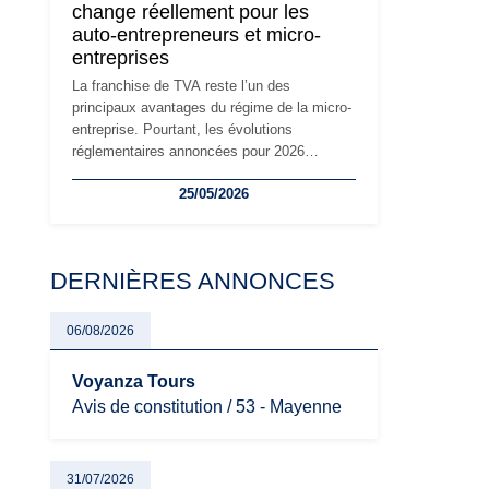
change réellement pour les
principaux changements et des précautions
auto-entrepreneurs et micro-
à prendre pour éviter les mauvaises
entreprises
surprises.
La franchise de TVA reste l’un des
principaux avantages du régime de la micro-
entreprise. Pourtant, les évolutions
réglementaires annoncées pour 2026
suscitent de nombreuses interrogations chez
25/05/2026
les auto-entrepreneurs, artisans et
freelances. Seuils de chiffre d’affaires,
obligations déclaratives, facturation ou
risque de bascule vers la TVA : les règles
DERNIÈRES ANNONCES
évoluent dans un contexte de contrôle
renforcé et de modernisation fiscale qui
oblige les indépendants à rester
06/08/2026
particulièrement vigilants.
Voyanza Tours
Avis de constitution / 53 - Mayenne
31/07/2026