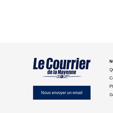
N
Q
C
Pl
Nous envoyer un email
G