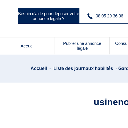
Besoin d’aide pour déposer votre
08 05 29 36 36
annonce légale ?
Publier une annonce
Consul
Accueil
légale
Accueil
-
Liste des journaux habilités
- Gar
usineno