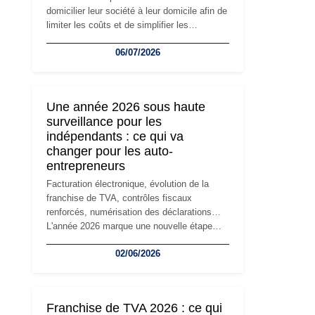
domicilier leur société à leur domicile afin de
limiter les coûts et de simplifier les
démarches. Mais avec le développement de
06/07/2026
l'activité, cette solution peut rapidement
devenir inadaptée. Déménagement dans des
locaux professionnels, recrutement, image
de marque… Le changement d'adresse du
Une année 2026 sous haute
siège social répond souvent à une nouvelle
surveillance pour les
étape de la vie de l'entreprise et implique
indépendants : ce qui va
plusieurs formalités obligatoires.
changer pour les auto-
entrepreneurs
Facturation électronique, évolution de la
franchise de TVA, contrôles fiscaux
renforcés, numérisation des déclarations…
L'année 2026 marque une nouvelle étape
dans la modernisation des obligations des
02/06/2026
travailleurs indépendants. Si le régime de la
micro-entreprise conserve sa simplicité et
son attractivité, les auto-entrepreneurs
devront s'adapter à un environnement
Franchise de TVA 2026 : ce qui
réglementaire plus exigeant. Décryptage des