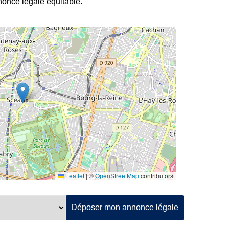
nnonce légale équitable.
Leaflet
|
©
OpenStreetMap
contributors
Déposer mon annonce légale