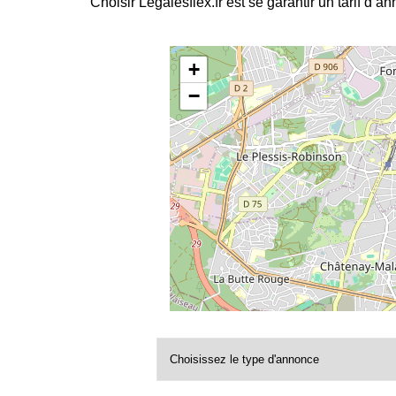
Choisir Legalesflex.fr est se garantir un tarif d’a
+
−