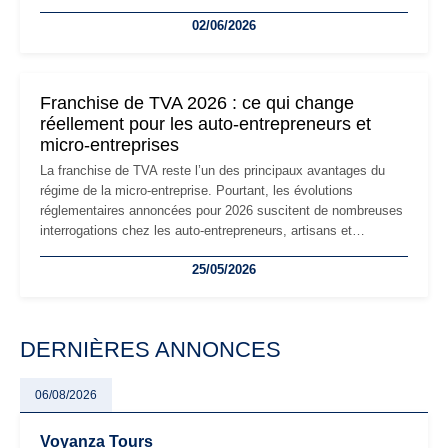
la micro-entreprise conserve sa simplicité et son attractivité,
02/06/2026
les auto-entrepreneurs devront s'adapter à un environnement
réglementaire plus exigeant. Décryptage des principaux
changements et des précautions à prendre pour éviter les
mauvaises surprises.
Franchise de TVA 2026 : ce qui change
réellement pour les auto-entrepreneurs et
micro-entreprises
La franchise de TVA reste l’un des principaux avantages du
régime de la micro-entreprise. Pourtant, les évolutions
réglementaires annoncées pour 2026 suscitent de nombreuses
interrogations chez les auto-entrepreneurs, artisans et
freelances. Seuils de chiffre d’affaires, obligations déclaratives,
25/05/2026
facturation ou risque de bascule vers la TVA : les règles
évoluent dans un contexte de contrôle renforcé et de
modernisation fiscale qui oblige les indépendants à rester
particulièrement vigilants.
DERNIÈRES ANNONCES
06/08/2026
Voyanza Tours