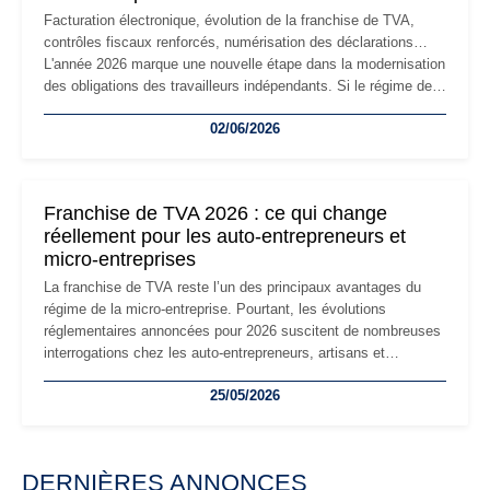
Facturation électronique, évolution de la franchise de TVA,
contrôles fiscaux renforcés, numérisation des déclarations…
L'année 2026 marque une nouvelle étape dans la modernisation
des obligations des travailleurs indépendants. Si le régime de
la micro-entreprise conserve sa simplicité et son attractivité,
02/06/2026
les auto-entrepreneurs devront s'adapter à un environnement
réglementaire plus exigeant. Décryptage des principaux
changements et des précautions à prendre pour éviter les
mauvaises surprises.
Franchise de TVA 2026 : ce qui change
réellement pour les auto-entrepreneurs et
micro-entreprises
La franchise de TVA reste l’un des principaux avantages du
régime de la micro-entreprise. Pourtant, les évolutions
réglementaires annoncées pour 2026 suscitent de nombreuses
interrogations chez les auto-entrepreneurs, artisans et
freelances. Seuils de chiffre d’affaires, obligations déclaratives,
25/05/2026
facturation ou risque de bascule vers la TVA : les règles
évoluent dans un contexte de contrôle renforcé et de
modernisation fiscale qui oblige les indépendants à rester
particulièrement vigilants.
DERNIÈRES ANNONCES