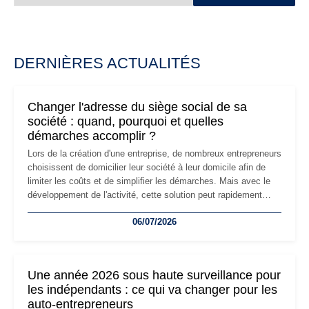
DERNIÈRES ACTUALITÉS
Changer l'adresse du siège social de sa
société : quand, pourquoi et quelles
démarches accomplir ?
Lors de la création d'une entreprise, de nombreux entrepreneurs
choisissent de domicilier leur société à leur domicile afin de
limiter les coûts et de simplifier les démarches. Mais avec le
développement de l'activité, cette solution peut rapidement
devenir inadaptée. Déménagement dans des locaux
06/07/2026
professionnels, recrutement, image de marque… Le
changement d'adresse du siège social répond souvent à une
nouvelle étape de la vie de l'entreprise et implique plusieurs
formalités obligatoires.
Une année 2026 sous haute surveillance pour
les indépendants : ce qui va changer pour les
auto-entrepreneurs