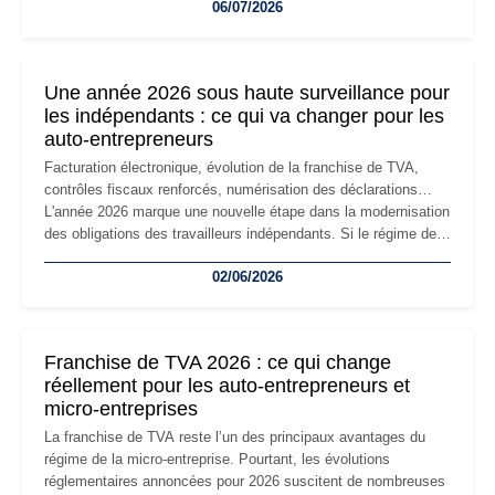
06/07/2026
professionnels, recrutement, image de marque… Le
changement d'adresse du siège social répond souvent à une
nouvelle étape de la vie de l'entreprise et implique plusieurs
formalités obligatoires.
Une année 2026 sous haute surveillance pour
les indépendants : ce qui va changer pour les
auto-entrepreneurs
Facturation électronique, évolution de la franchise de TVA,
contrôles fiscaux renforcés, numérisation des déclarations…
L'année 2026 marque une nouvelle étape dans la modernisation
des obligations des travailleurs indépendants. Si le régime de
la micro-entreprise conserve sa simplicité et son attractivité,
02/06/2026
les auto-entrepreneurs devront s'adapter à un environnement
réglementaire plus exigeant. Décryptage des principaux
changements et des précautions à prendre pour éviter les
mauvaises surprises.
Franchise de TVA 2026 : ce qui change
réellement pour les auto-entrepreneurs et
micro-entreprises
La franchise de TVA reste l’un des principaux avantages du
régime de la micro-entreprise. Pourtant, les évolutions
réglementaires annoncées pour 2026 suscitent de nombreuses