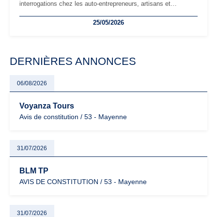
interrogations chez les auto-entrepreneurs, artisans et
freelances. Seuils de chiffre d’affaires, obligations déclaratives,
25/05/2026
facturation ou risque de bascule vers la TVA : les règles
évoluent dans un contexte de contrôle renforcé et de
modernisation fiscale qui oblige les indépendants à rester
particulièrement vigilants.
DERNIÈRES ANNONCES
06/08/2026
Voyanza Tours
Avis de constitution / 53 - Mayenne
31/07/2026
BLM TP
AVIS DE CONSTITUTION / 53 - Mayenne
31/07/2026