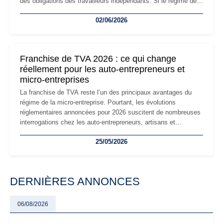
des obligations des travailleurs indépendants. Si le régime de
la micro-entreprise conserve sa simplicité et son attractivité,
02/06/2026
les auto-entrepreneurs devront s'adapter à un environnement
réglementaire plus exigeant. Décryptage des principaux
changements et des précautions à prendre pour éviter les
mauvaises surprises.
Franchise de TVA 2026 : ce qui change
réellement pour les auto-entrepreneurs et
micro-entreprises
La franchise de TVA reste l’un des principaux avantages du
régime de la micro-entreprise. Pourtant, les évolutions
réglementaires annoncées pour 2026 suscitent de nombreuses
interrogations chez les auto-entrepreneurs, artisans et
freelances. Seuils de chiffre d’affaires, obligations déclaratives,
25/05/2026
facturation ou risque de bascule vers la TVA : les règles
évoluent dans un contexte de contrôle renforcé et de
modernisation fiscale qui oblige les indépendants à rester
particulièrement vigilants.
DERNIÈRES ANNONCES
06/08/2026