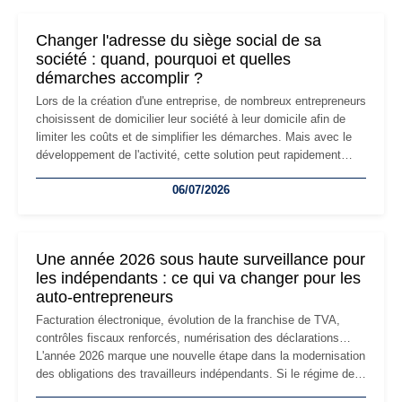
Changer l'adresse du siège social de sa
société : quand, pourquoi et quelles
démarches accomplir ?
Lors de la création d'une entreprise, de nombreux entrepreneurs
choisissent de domicilier leur société à leur domicile afin de
limiter les coûts et de simplifier les démarches. Mais avec le
développement de l'activité, cette solution peut rapidement
devenir inadaptée. Déménagement dans des locaux
06/07/2026
professionnels, recrutement, image de marque… Le
changement d'adresse du siège social répond souvent à une
nouvelle étape de la vie de l'entreprise et implique plusieurs
formalités obligatoires.
Une année 2026 sous haute surveillance pour
les indépendants : ce qui va changer pour les
auto-entrepreneurs
Facturation électronique, évolution de la franchise de TVA,
contrôles fiscaux renforcés, numérisation des déclarations…
L'année 2026 marque une nouvelle étape dans la modernisation
des obligations des travailleurs indépendants. Si le régime de
la micro-entreprise conserve sa simplicité et son attractivité,