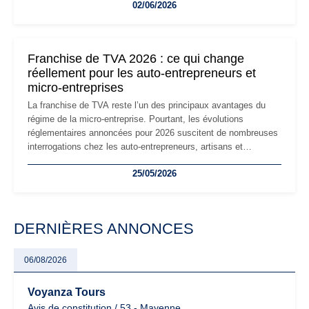
02/06/2026
les auto-entrepreneurs devront s'adapter à un environnement
réglementaire plus exigeant. Décryptage des principaux
changements et des précautions à prendre pour éviter les
mauvaises surprises.
Franchise de TVA 2026 : ce qui change
réellement pour les auto-entrepreneurs et
micro-entreprises
La franchise de TVA reste l’un des principaux avantages du
régime de la micro-entreprise. Pourtant, les évolutions
réglementaires annoncées pour 2026 suscitent de nombreuses
interrogations chez les auto-entrepreneurs, artisans et
freelances. Seuils de chiffre d’affaires, obligations déclaratives,
25/05/2026
facturation ou risque de bascule vers la TVA : les règles
évoluent dans un contexte de contrôle renforcé et de
modernisation fiscale qui oblige les indépendants à rester
particulièrement vigilants.
DERNIÈRES ANNONCES
06/08/2026
Voyanza Tours
Avis de constitution / 53 - Mayenne