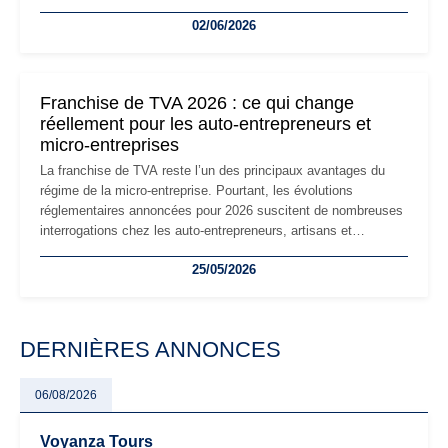
la micro-entreprise conserve sa simplicité et son attractivité,
02/06/2026
les auto-entrepreneurs devront s'adapter à un environnement
réglementaire plus exigeant. Décryptage des principaux
changements et des précautions à prendre pour éviter les
mauvaises surprises.
Franchise de TVA 2026 : ce qui change
réellement pour les auto-entrepreneurs et
micro-entreprises
La franchise de TVA reste l’un des principaux avantages du
régime de la micro-entreprise. Pourtant, les évolutions
réglementaires annoncées pour 2026 suscitent de nombreuses
interrogations chez les auto-entrepreneurs, artisans et
freelances. Seuils de chiffre d’affaires, obligations déclaratives,
25/05/2026
facturation ou risque de bascule vers la TVA : les règles
évoluent dans un contexte de contrôle renforcé et de
modernisation fiscale qui oblige les indépendants à rester
particulièrement vigilants.
DERNIÈRES ANNONCES
06/08/2026
Voyanza Tours