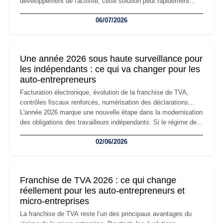
développement de l'activité, cette solution peut rapidement
devenir inadaptée. Déménagement dans des locaux
06/07/2026
professionnels, recrutement, image de marque… Le
changement d'adresse du siège social répond souvent à une
nouvelle étape de la vie de l'entreprise et implique plusieurs
formalités obligatoires.
Une année 2026 sous haute surveillance pour
les indépendants : ce qui va changer pour les
auto-entrepreneurs
Facturation électronique, évolution de la franchise de TVA,
contrôles fiscaux renforcés, numérisation des déclarations…
L'année 2026 marque une nouvelle étape dans la modernisation
des obligations des travailleurs indépendants. Si le régime de
la micro-entreprise conserve sa simplicité et son attractivité,
02/06/2026
les auto-entrepreneurs devront s'adapter à un environnement
réglementaire plus exigeant. Décryptage des principaux
changements et des précautions à prendre pour éviter les
mauvaises surprises.
Franchise de TVA 2026 : ce qui change
réellement pour les auto-entrepreneurs et
micro-entreprises
La franchise de TVA reste l’un des principaux avantages du