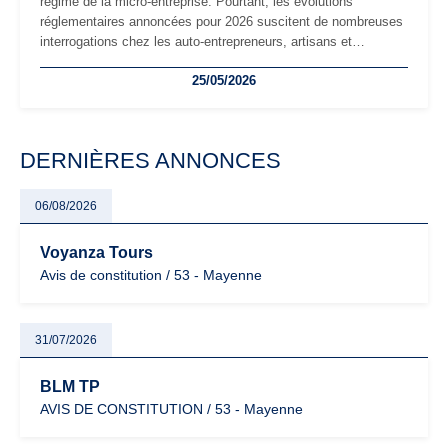
régime de la micro-entreprise. Pourtant, les évolutions
réglementaires annoncées pour 2026 suscitent de nombreuses
interrogations chez les auto-entrepreneurs, artisans et
freelances. Seuils de chiffre d’affaires, obligations déclaratives,
25/05/2026
facturation ou risque de bascule vers la TVA : les règles
évoluent dans un contexte de contrôle renforcé et de
modernisation fiscale qui oblige les indépendants à rester
particulièrement vigilants.
DERNIÈRES ANNONCES
06/08/2026
Voyanza Tours
Avis de constitution / 53 - Mayenne
31/07/2026
BLM TP
AVIS DE CONSTITUTION / 53 - Mayenne