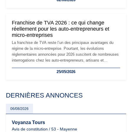
les auto-entrepreneurs devront s'adapter à un environnement
réglementaire plus exigeant. Décryptage des principaux
changements et des précautions à prendre pour éviter les
mauvaises surprises.
Franchise de TVA 2026 : ce qui change
réellement pour les auto-entrepreneurs et
micro-entreprises
La franchise de TVA reste l’un des principaux avantages du
régime de la micro-entreprise. Pourtant, les évolutions
réglementaires annoncées pour 2026 suscitent de nombreuses
interrogations chez les auto-entrepreneurs, artisans et
freelances. Seuils de chiffre d’affaires, obligations déclaratives,
25/05/2026
facturation ou risque de bascule vers la TVA : les règles
évoluent dans un contexte de contrôle renforcé et de
modernisation fiscale qui oblige les indépendants à rester
particulièrement vigilants.
DERNIÈRES ANNONCES
06/08/2026
Voyanza Tours
Avis de constitution / 53 - Mayenne