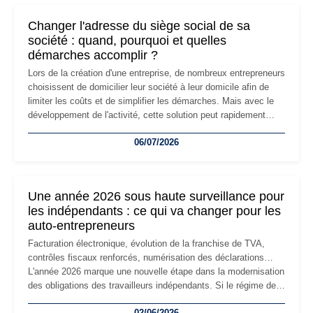
Changer l'adresse du siège social de sa
société : quand, pourquoi et quelles
démarches accomplir ?
Lors de la création d'une entreprise, de nombreux entrepreneurs
choisissent de domicilier leur société à leur domicile afin de
limiter les coûts et de simplifier les démarches. Mais avec le
développement de l'activité, cette solution peut rapidement
devenir inadaptée. Déménagement dans des locaux
06/07/2026
professionnels, recrutement, image de marque… Le
changement d'adresse du siège social répond souvent à une
nouvelle étape de la vie de l'entreprise et implique plusieurs
formalités obligatoires.
Une année 2026 sous haute surveillance pour
les indépendants : ce qui va changer pour les
auto-entrepreneurs
Facturation électronique, évolution de la franchise de TVA,
contrôles fiscaux renforcés, numérisation des déclarations…
L'année 2026 marque une nouvelle étape dans la modernisation
des obligations des travailleurs indépendants. Si le régime de
la micro-entreprise conserve sa simplicité et son attractivité,
02/06/2026