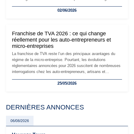
la micro-entreprise conserve sa simplicité et son attractivité,
02/06/2026
les auto-entrepreneurs devront s'adapter à un environnement
réglementaire plus exigeant. Décryptage des principaux
changements et des précautions à prendre pour éviter les
mauvaises surprises.
Franchise de TVA 2026 : ce qui change
réellement pour les auto-entrepreneurs et
micro-entreprises
La franchise de TVA reste l’un des principaux avantages du
régime de la micro-entreprise. Pourtant, les évolutions
réglementaires annoncées pour 2026 suscitent de nombreuses
interrogations chez les auto-entrepreneurs, artisans et
freelances. Seuils de chiffre d’affaires, obligations déclaratives,
25/05/2026
facturation ou risque de bascule vers la TVA : les règles
évoluent dans un contexte de contrôle renforcé et de
modernisation fiscale qui oblige les indépendants à rester
particulièrement vigilants.
DERNIÈRES ANNONCES
06/08/2026