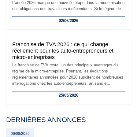
L'année 2026 marque une nouvelle étape dans la modernisation
des obligations des travailleurs indépendants. Si le régime de
la micro-entreprise conserve sa simplicité et son attractivité,
02/06/2026
les auto-entrepreneurs devront s'adapter à un environnement
réglementaire plus exigeant. Décryptage des principaux
changements et des précautions à prendre pour éviter les
mauvaises surprises.
Franchise de TVA 2026 : ce qui change
réellement pour les auto-entrepreneurs et
micro-entreprises
La franchise de TVA reste l’un des principaux avantages du
régime de la micro-entreprise. Pourtant, les évolutions
réglementaires annoncées pour 2026 suscitent de nombreuses
interrogations chez les auto-entrepreneurs, artisans et
freelances. Seuils de chiffre d’affaires, obligations déclaratives,
25/05/2026
facturation ou risque de bascule vers la TVA : les règles
évoluent dans un contexte de contrôle renforcé et de
modernisation fiscale qui oblige les indépendants à rester
particulièrement vigilants.
DERNIÈRES ANNONCES
06/08/2026