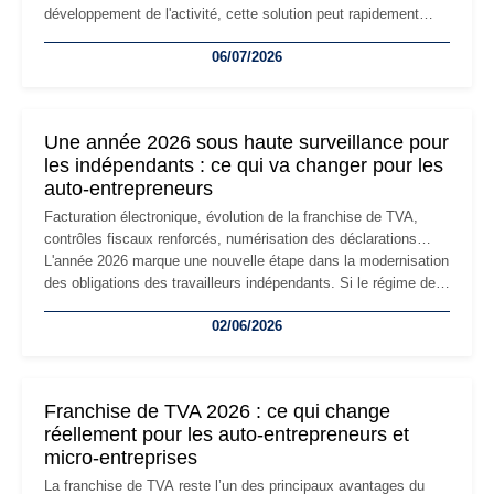
développement de l'activité, cette solution peut rapidement
devenir inadaptée. Déménagement dans des locaux
06/07/2026
professionnels, recrutement, image de marque… Le
changement d'adresse du siège social répond souvent à une
nouvelle étape de la vie de l'entreprise et implique plusieurs
formalités obligatoires.
Une année 2026 sous haute surveillance pour
les indépendants : ce qui va changer pour les
auto-entrepreneurs
Facturation électronique, évolution de la franchise de TVA,
contrôles fiscaux renforcés, numérisation des déclarations…
L'année 2026 marque une nouvelle étape dans la modernisation
des obligations des travailleurs indépendants. Si le régime de
la micro-entreprise conserve sa simplicité et son attractivité,
02/06/2026
les auto-entrepreneurs devront s'adapter à un environnement
réglementaire plus exigeant. Décryptage des principaux
changements et des précautions à prendre pour éviter les
mauvaises surprises.
Franchise de TVA 2026 : ce qui change
réellement pour les auto-entrepreneurs et
micro-entreprises
La franchise de TVA reste l’un des principaux avantages du