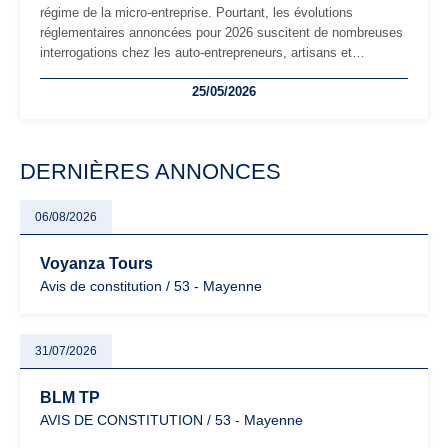
régime de la micro-entreprise. Pourtant, les évolutions
réglementaires annoncées pour 2026 suscitent de nombreuses
interrogations chez les auto-entrepreneurs, artisans et
freelances. Seuils de chiffre d’affaires, obligations déclaratives,
25/05/2026
facturation ou risque de bascule vers la TVA : les règles
évoluent dans un contexte de contrôle renforcé et de
modernisation fiscale qui oblige les indépendants à rester
particulièrement vigilants.
DERNIÈRES ANNONCES
06/08/2026
Voyanza Tours
Avis de constitution / 53 - Mayenne
31/07/2026
BLM TP
AVIS DE CONSTITUTION / 53 - Mayenne