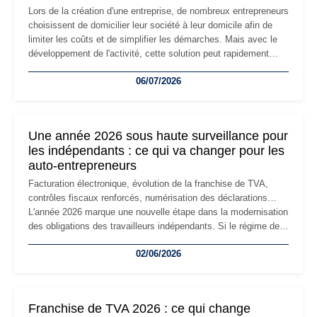
Lors de la création d'une entreprise, de nombreux entrepreneurs
choisissent de domicilier leur société à leur domicile afin de
limiter les coûts et de simplifier les démarches. Mais avec le
développement de l'activité, cette solution peut rapidement
devenir inadaptée. Déménagement dans des locaux
06/07/2026
professionnels, recrutement, image de marque… Le
changement d'adresse du siège social répond souvent à une
nouvelle étape de la vie de l'entreprise et implique plusieurs
formalités obligatoires.
Une année 2026 sous haute surveillance pour
les indépendants : ce qui va changer pour les
auto-entrepreneurs
Facturation électronique, évolution de la franchise de TVA,
contrôles fiscaux renforcés, numérisation des déclarations…
L'année 2026 marque une nouvelle étape dans la modernisation
des obligations des travailleurs indépendants. Si le régime de
la micro-entreprise conserve sa simplicité et son attractivité,
02/06/2026
les auto-entrepreneurs devront s'adapter à un environnement
réglementaire plus exigeant. Décryptage des principaux
changements et des précautions à prendre pour éviter les
mauvaises surprises.
Franchise de TVA 2026 : ce qui change