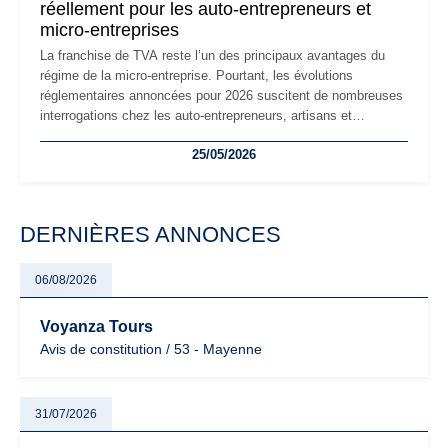
réellement pour les auto-entrepreneurs et
micro-entreprises
La franchise de TVA reste l’un des principaux avantages du
régime de la micro-entreprise. Pourtant, les évolutions
réglementaires annoncées pour 2026 suscitent de nombreuses
interrogations chez les auto-entrepreneurs, artisans et
freelances. Seuils de chiffre d’affaires, obligations déclaratives,
25/05/2026
facturation ou risque de bascule vers la TVA : les règles
évoluent dans un contexte de contrôle renforcé et de
modernisation fiscale qui oblige les indépendants à rester
particulièrement vigilants.
DERNIÈRES ANNONCES
06/08/2026
Voyanza Tours
Avis de constitution / 53 - Mayenne
31/07/2026