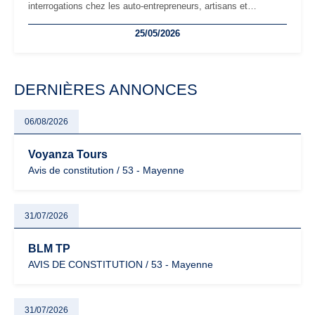
interrogations chez les auto-entrepreneurs, artisans et
freelances. Seuils de chiffre d’affaires, obligations déclaratives,
25/05/2026
facturation ou risque de bascule vers la TVA : les règles
évoluent dans un contexte de contrôle renforcé et de
modernisation fiscale qui oblige les indépendants à rester
particulièrement vigilants.
DERNIÈRES ANNONCES
06/08/2026
Voyanza Tours
Avis de constitution / 53 - Mayenne
31/07/2026
BLM TP
AVIS DE CONSTITUTION / 53 - Mayenne
31/07/2026