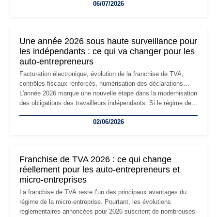
06/07/2026
professionnels, recrutement, image de marque… Le
changement d'adresse du siège social répond souvent à une
nouvelle étape de la vie de l'entreprise et implique plusieurs
formalités obligatoires.
Une année 2026 sous haute surveillance pour
les indépendants : ce qui va changer pour les
auto-entrepreneurs
Facturation électronique, évolution de la franchise de TVA,
contrôles fiscaux renforcés, numérisation des déclarations…
L'année 2026 marque une nouvelle étape dans la modernisation
des obligations des travailleurs indépendants. Si le régime de
la micro-entreprise conserve sa simplicité et son attractivité,
02/06/2026
les auto-entrepreneurs devront s'adapter à un environnement
réglementaire plus exigeant. Décryptage des principaux
changements et des précautions à prendre pour éviter les
mauvaises surprises.
Franchise de TVA 2026 : ce qui change
réellement pour les auto-entrepreneurs et
micro-entreprises
La franchise de TVA reste l’un des principaux avantages du
régime de la micro-entreprise. Pourtant, les évolutions
réglementaires annoncées pour 2026 suscitent de nombreuses