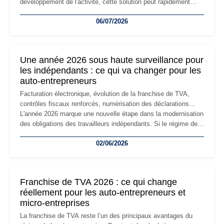
développement de l'activité, cette solution peut rapidement
devenir inadaptée. Déménagement dans des locaux
06/07/2026
professionnels, recrutement, image de marque… Le
changement d'adresse du siège social répond souvent à une
nouvelle étape de la vie de l'entreprise et implique plusieurs
formalités obligatoires.
Une année 2026 sous haute surveillance pour
les indépendants : ce qui va changer pour les
auto-entrepreneurs
Facturation électronique, évolution de la franchise de TVA,
contrôles fiscaux renforcés, numérisation des déclarations…
L'année 2026 marque une nouvelle étape dans la modernisation
des obligations des travailleurs indépendants. Si le régime de
la micro-entreprise conserve sa simplicité et son attractivité,
02/06/2026
les auto-entrepreneurs devront s'adapter à un environnement
réglementaire plus exigeant. Décryptage des principaux
changements et des précautions à prendre pour éviter les
mauvaises surprises.
Franchise de TVA 2026 : ce qui change
réellement pour les auto-entrepreneurs et
micro-entreprises
La franchise de TVA reste l’un des principaux avantages du