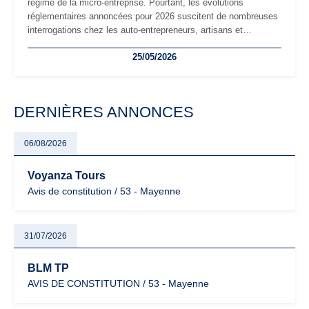
régime de la micro-entreprise. Pourtant, les évolutions
réglementaires annoncées pour 2026 suscitent de nombreuses
interrogations chez les auto-entrepreneurs, artisans et
freelances. Seuils de chiffre d’affaires, obligations déclaratives,
25/05/2026
facturation ou risque de bascule vers la TVA : les règles
évoluent dans un contexte de contrôle renforcé et de
modernisation fiscale qui oblige les indépendants à rester
particulièrement vigilants.
DERNIÈRES ANNONCES
06/08/2026
Voyanza Tours
Avis de constitution / 53 - Mayenne
31/07/2026
BLM TP
AVIS DE CONSTITUTION / 53 - Mayenne