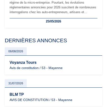
régime de la micro-entreprise. Pourtant, les évolutions
réglementaires annoncées pour 2026 suscitent de nombreuses
interrogations chez les auto-entrepreneurs, artisans et
freelances. Seuils de chiffre d’affaires, obligations déclaratives,
25/05/2026
facturation ou risque de bascule vers la TVA : les règles
évoluent dans un contexte de contrôle renforcé et de
modernisation fiscale qui oblige les indépendants à rester
particulièrement vigilants.
DERNIÈRES ANNONCES
06/08/2026
Voyanza Tours
Avis de constitution / 53 - Mayenne
31/07/2026
BLM TP
AVIS DE CONSTITUTION / 53 - Mayenne