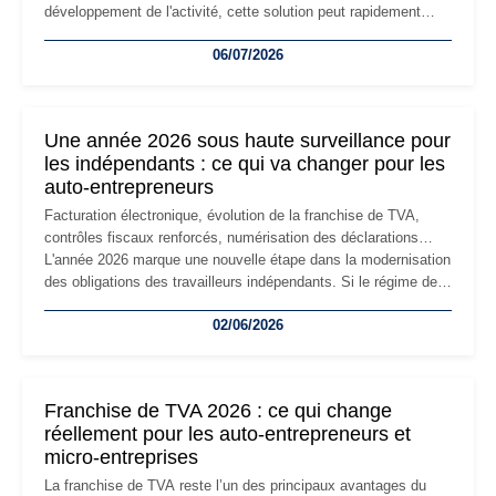
développement de l'activité, cette solution peut rapidement
devenir inadaptée. Déménagement dans des locaux
06/07/2026
professionnels, recrutement, image de marque… Le
changement d'adresse du siège social répond souvent à une
nouvelle étape de la vie de l'entreprise et implique plusieurs
formalités obligatoires.
Une année 2026 sous haute surveillance pour
les indépendants : ce qui va changer pour les
auto-entrepreneurs
Facturation électronique, évolution de la franchise de TVA,
contrôles fiscaux renforcés, numérisation des déclarations…
L'année 2026 marque une nouvelle étape dans la modernisation
des obligations des travailleurs indépendants. Si le régime de
la micro-entreprise conserve sa simplicité et son attractivité,
02/06/2026
les auto-entrepreneurs devront s'adapter à un environnement
réglementaire plus exigeant. Décryptage des principaux
changements et des précautions à prendre pour éviter les
mauvaises surprises.
Franchise de TVA 2026 : ce qui change
réellement pour les auto-entrepreneurs et
micro-entreprises
La franchise de TVA reste l’un des principaux avantages du