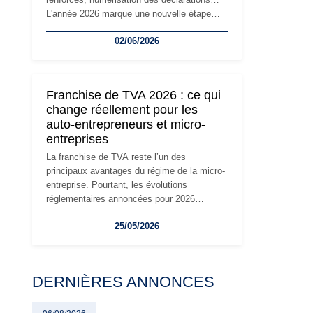
L'année 2026 marque une nouvelle étape
dans la modernisation des obligations des
02/06/2026
travailleurs indépendants. Si le régime de la
micro-entreprise conserve sa simplicité et
son attractivité, les auto-entrepreneurs
devront s'adapter à un environnement
Franchise de TVA 2026 : ce qui
réglementaire plus exigeant. Décryptage des
change réellement pour les
principaux changements et des précautions
auto-entrepreneurs et micro-
à prendre pour éviter les mauvaises
entreprises
surprises.
La franchise de TVA reste l’un des
principaux avantages du régime de la micro-
entreprise. Pourtant, les évolutions
réglementaires annoncées pour 2026
suscitent de nombreuses interrogations chez
25/05/2026
les auto-entrepreneurs, artisans et
freelances. Seuils de chiffre d’affaires,
obligations déclaratives, facturation ou
risque de bascule vers la TVA : les règles
DERNIÈRES ANNONCES
évoluent dans un contexte de contrôle
renforcé et de modernisation fiscale qui
oblige les indépendants à rester