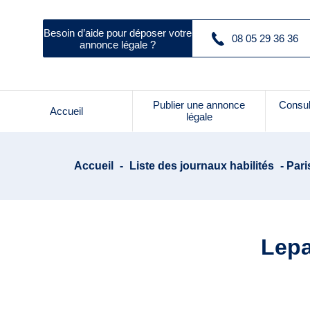
Besoin d’aide pour déposer votre
08 05 29 36 36
annonce légale ?
Publier une annonce
Consul
Accueil
légale
Accueil
-
Liste des journaux habilités
- Pari
Lepa