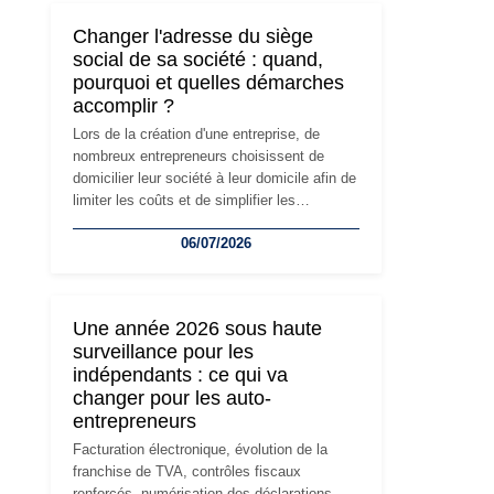
Changer l'adresse du siège
social de sa société : quand,
pourquoi et quelles démarches
accomplir ?
Lors de la création d'une entreprise, de
nombreux entrepreneurs choisissent de
domicilier leur société à leur domicile afin de
limiter les coûts et de simplifier les
démarches. Mais avec le développement de
06/07/2026
l'activité, cette solution peut rapidement
devenir inadaptée. Déménagement dans des
locaux professionnels, recrutement, image
de marque… Le changement d'adresse du
Une année 2026 sous haute
siège social répond souvent à une nouvelle
surveillance pour les
étape de la vie de l'entreprise et implique
indépendants : ce qui va
plusieurs formalités obligatoires.
changer pour les auto-
entrepreneurs
Facturation électronique, évolution de la
franchise de TVA, contrôles fiscaux
renforcés, numérisation des déclarations…