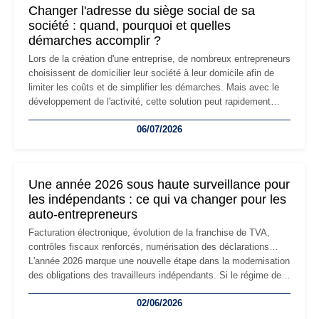
Changer l'adresse du siège social de sa
société : quand, pourquoi et quelles
démarches accomplir ?
Lors de la création d'une entreprise, de nombreux entrepreneurs
choisissent de domicilier leur société à leur domicile afin de
limiter les coûts et de simplifier les démarches. Mais avec le
développement de l'activité, cette solution peut rapidement
devenir inadaptée. Déménagement dans des locaux
06/07/2026
professionnels, recrutement, image de marque… Le
changement d'adresse du siège social répond souvent à une
nouvelle étape de la vie de l'entreprise et implique plusieurs
formalités obligatoires.
Une année 2026 sous haute surveillance pour
les indépendants : ce qui va changer pour les
auto-entrepreneurs
Facturation électronique, évolution de la franchise de TVA,
contrôles fiscaux renforcés, numérisation des déclarations…
L'année 2026 marque une nouvelle étape dans la modernisation
des obligations des travailleurs indépendants. Si le régime de
la micro-entreprise conserve sa simplicité et son attractivité,
02/06/2026
les auto-entrepreneurs devront s'adapter à un environnement
réglementaire plus exigeant. Décryptage des principaux