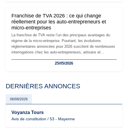
changements et des précautions à prendre pour éviter les
mauvaises surprises.
Franchise de TVA 2026 : ce qui change
réellement pour les auto-entrepreneurs et
micro-entreprises
La franchise de TVA reste l’un des principaux avantages du
régime de la micro-entreprise. Pourtant, les évolutions
réglementaires annoncées pour 2026 suscitent de nombreuses
interrogations chez les auto-entrepreneurs, artisans et
freelances. Seuils de chiffre d’affaires, obligations déclaratives,
25/05/2026
facturation ou risque de bascule vers la TVA : les règles
évoluent dans un contexte de contrôle renforcé et de
modernisation fiscale qui oblige les indépendants à rester
particulièrement vigilants.
DERNIÈRES ANNONCES
06/08/2026
Voyanza Tours
Avis de constitution / 53 - Mayenne