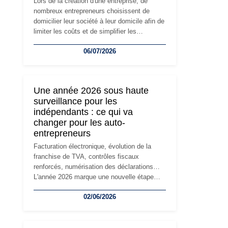
Lors de la création d'une entreprise, de
nombreux entrepreneurs choisissent de
domicilier leur société à leur domicile afin de
limiter les coûts et de simplifier les
démarches. Mais avec le développement de
06/07/2026
l'activité, cette solution peut rapidement
devenir inadaptée. Déménagement dans des
locaux professionnels, recrutement, image
de marque… Le changement d'adresse du
Une année 2026 sous haute
siège social répond souvent à une nouvelle
surveillance pour les
étape de la vie de l'entreprise et implique
indépendants : ce qui va
plusieurs formalités obligatoires.
changer pour les auto-
entrepreneurs
Facturation électronique, évolution de la
franchise de TVA, contrôles fiscaux
renforcés, numérisation des déclarations…
L'année 2026 marque une nouvelle étape
dans la modernisation des obligations des
02/06/2026
travailleurs indépendants. Si le régime de la
micro-entreprise conserve sa simplicité et
son attractivité, les auto-entrepreneurs
devront s'adapter à un environnement