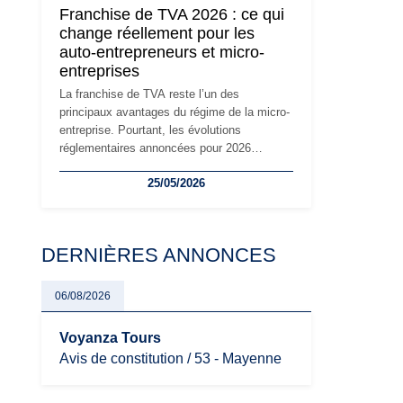
Franchise de TVA 2026 : ce qui
réglementaire plus exigeant. Décryptage des
change réellement pour les
principaux changements et des précautions
auto-entrepreneurs et micro-
à prendre pour éviter les mauvaises
entreprises
surprises.
La franchise de TVA reste l’un des
principaux avantages du régime de la micro-
entreprise. Pourtant, les évolutions
réglementaires annoncées pour 2026
suscitent de nombreuses interrogations chez
25/05/2026
les auto-entrepreneurs, artisans et
freelances. Seuils de chiffre d’affaires,
obligations déclaratives, facturation ou
risque de bascule vers la TVA : les règles
DERNIÈRES ANNONCES
évoluent dans un contexte de contrôle
renforcé et de modernisation fiscale qui
oblige les indépendants à rester
06/08/2026
particulièrement vigilants.
Voyanza Tours
Avis de constitution / 53 - Mayenne