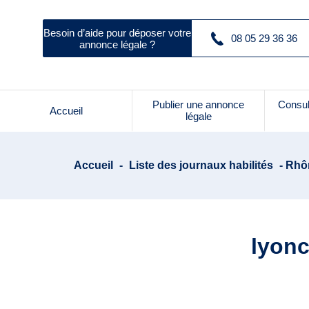
Besoin d’aide pour déposer votre
08 05 29 36 36
annonce légale ?
Publier une annonce
Consul
Accueil
légale
Accueil
-
Liste des journaux habilités
- Rhôn
lyonc