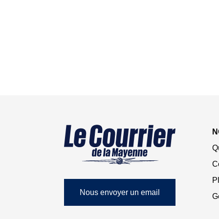
N
Q
C
Pl
Nous envoyer un email
G