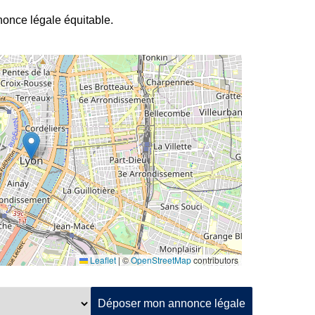
nnonce légale équitable.
Leaflet
|
©
OpenStreetMap
contributors
Déposer mon annonce légale