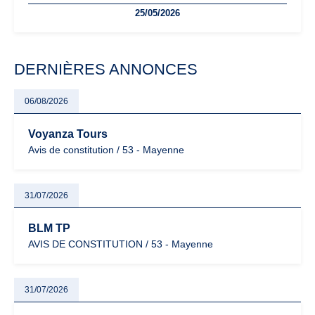
25/05/2026
facturation ou risque de bascule vers la TVA : les règles
évoluent dans un contexte de contrôle renforcé et de
modernisation fiscale qui oblige les indépendants à rester
particulièrement vigilants.
DERNIÈRES ANNONCES
06/08/2026
Voyanza Tours
Avis de constitution / 53 - Mayenne
31/07/2026
BLM TP
AVIS DE CONSTITUTION / 53 - Mayenne
31/07/2026