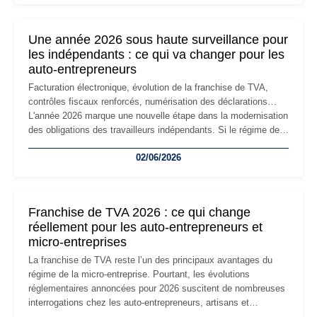
nouvelle étape de la vie de l'entreprise et implique plusieurs
formalités obligatoires.
Une année 2026 sous haute surveillance pour
les indépendants : ce qui va changer pour les
auto-entrepreneurs
Facturation électronique, évolution de la franchise de TVA,
contrôles fiscaux renforcés, numérisation des déclarations…
L'année 2026 marque une nouvelle étape dans la modernisation
des obligations des travailleurs indépendants. Si le régime de
la micro-entreprise conserve sa simplicité et son attractivité,
02/06/2026
les auto-entrepreneurs devront s'adapter à un environnement
réglementaire plus exigeant. Décryptage des principaux
changements et des précautions à prendre pour éviter les
mauvaises surprises.
Franchise de TVA 2026 : ce qui change
réellement pour les auto-entrepreneurs et
micro-entreprises
La franchise de TVA reste l’un des principaux avantages du
régime de la micro-entreprise. Pourtant, les évolutions
réglementaires annoncées pour 2026 suscitent de nombreuses
interrogations chez les auto-entrepreneurs, artisans et
freelances. Seuils de chiffre d’affaires, obligations déclaratives,