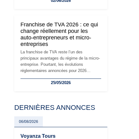
02/06/2026
travailleurs indépendants. Si le régime de la
micro-entreprise conserve sa simplicité et
son attractivité, les auto-entrepreneurs
devront s'adapter à un environnement
Franchise de TVA 2026 : ce qui
réglementaire plus exigeant. Décryptage des
change réellement pour les
principaux changements et des précautions
auto-entrepreneurs et micro-
à prendre pour éviter les mauvaises
entreprises
surprises.
La franchise de TVA reste l’un des
principaux avantages du régime de la micro-
entreprise. Pourtant, les évolutions
réglementaires annoncées pour 2026
suscitent de nombreuses interrogations chez
25/05/2026
les auto-entrepreneurs, artisans et
freelances. Seuils de chiffre d’affaires,
obligations déclaratives, facturation ou
risque de bascule vers la TVA : les règles
DERNIÈRES ANNONCES
évoluent dans un contexte de contrôle
renforcé et de modernisation fiscale qui
oblige les indépendants à rester
06/08/2026
particulièrement vigilants.
Voyanza Tours