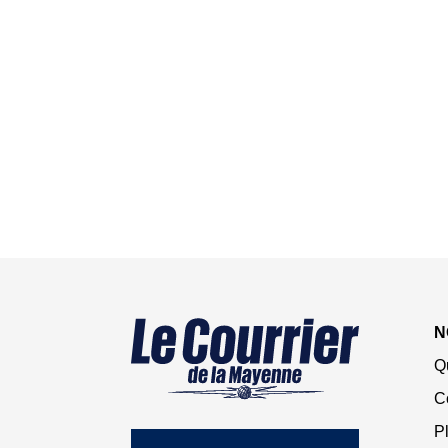
N
Q
C
Pl