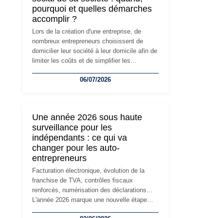
pourquoi et quelles démarches
accomplir ?
Lors de la création d'une entreprise, de
nombreux entrepreneurs choisissent de
domicilier leur société à leur domicile afin de
limiter les coûts et de simplifier les
démarches. Mais avec le développement de
06/07/2026
l'activité, cette solution peut rapidement
devenir inadaptée. Déménagement dans des
locaux professionnels, recrutement, image
de marque… Le changement d'adresse du
Une année 2026 sous haute
siège social répond souvent à une nouvelle
surveillance pour les
étape de la vie de l'entreprise et implique
indépendants : ce qui va
plusieurs formalités obligatoires.
changer pour les auto-
entrepreneurs
Facturation électronique, évolution de la
franchise de TVA, contrôles fiscaux
renforcés, numérisation des déclarations…
L'année 2026 marque une nouvelle étape
dans la modernisation des obligations des