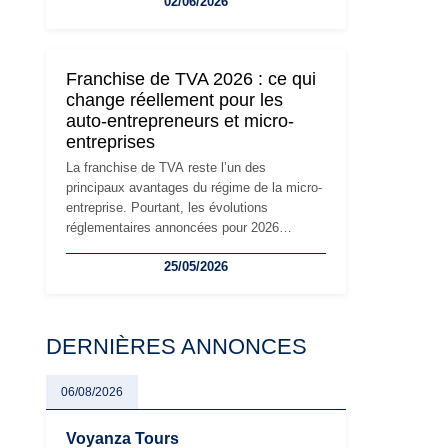
02/06/2026
travailleurs indépendants. Si le régime de la
micro-entreprise conserve sa simplicité et
son attractivité, les auto-entrepreneurs
devront s'adapter à un environnement
Franchise de TVA 2026 : ce qui
réglementaire plus exigeant. Décryptage des
change réellement pour les
principaux changements et des précautions
auto-entrepreneurs et micro-
à prendre pour éviter les mauvaises
entreprises
surprises.
La franchise de TVA reste l’un des
principaux avantages du régime de la micro-
entreprise. Pourtant, les évolutions
réglementaires annoncées pour 2026
suscitent de nombreuses interrogations chez
25/05/2026
les auto-entrepreneurs, artisans et
freelances. Seuils de chiffre d’affaires,
obligations déclaratives, facturation ou
risque de bascule vers la TVA : les règles
DERNIÈRES ANNONCES
évoluent dans un contexte de contrôle
renforcé et de modernisation fiscale qui
oblige les indépendants à rester
06/08/2026
particulièrement vigilants.
Voyanza Tours