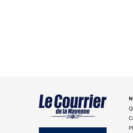
N
Q
C
Pl