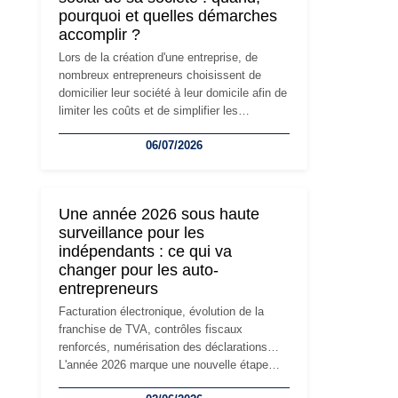
pourquoi et quelles démarches
accomplir ?
Lors de la création d'une entreprise, de
nombreux entrepreneurs choisissent de
domicilier leur société à leur domicile afin de
limiter les coûts et de simplifier les
démarches. Mais avec le développement de
06/07/2026
l'activité, cette solution peut rapidement
devenir inadaptée. Déménagement dans des
locaux professionnels, recrutement, image
de marque… Le changement d'adresse du
Une année 2026 sous haute
siège social répond souvent à une nouvelle
surveillance pour les
étape de la vie de l'entreprise et implique
indépendants : ce qui va
plusieurs formalités obligatoires.
changer pour les auto-
entrepreneurs
Facturation électronique, évolution de la
franchise de TVA, contrôles fiscaux
renforcés, numérisation des déclarations…
L'année 2026 marque une nouvelle étape
dans la modernisation des obligations des