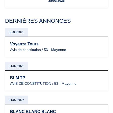
25/05/2026
facturation ou risque de bascule vers la TVA : les règles
évoluent dans un contexte de contrôle renforcé et de
modernisation fiscale qui oblige les indépendants à rester
particulièrement vigilants.
DERNIÈRES ANNONCES
06/08/2026
Voyanza Tours
Avis de constitution / 53 - Mayenne
31/07/2026
BLM TP
AVIS DE CONSTITUTION / 53 - Mayenne
31/07/2026
BLANC BLANC BLANC