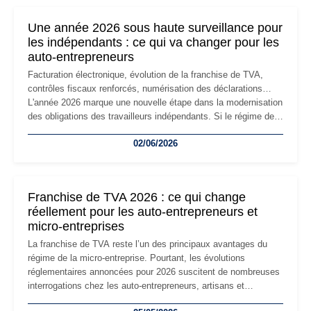
nouvelle étape de la vie de l'entreprise et implique plusieurs
formalités obligatoires.
Une année 2026 sous haute surveillance pour
les indépendants : ce qui va changer pour les
auto-entrepreneurs
Facturation électronique, évolution de la franchise de TVA,
contrôles fiscaux renforcés, numérisation des déclarations…
L'année 2026 marque une nouvelle étape dans la modernisation
des obligations des travailleurs indépendants. Si le régime de
la micro-entreprise conserve sa simplicité et son attractivité,
02/06/2026
les auto-entrepreneurs devront s'adapter à un environnement
réglementaire plus exigeant. Décryptage des principaux
changements et des précautions à prendre pour éviter les
mauvaises surprises.
Franchise de TVA 2026 : ce qui change
réellement pour les auto-entrepreneurs et
micro-entreprises
La franchise de TVA reste l’un des principaux avantages du
régime de la micro-entreprise. Pourtant, les évolutions
réglementaires annoncées pour 2026 suscitent de nombreuses
interrogations chez les auto-entrepreneurs, artisans et
freelances. Seuils de chiffre d’affaires, obligations déclaratives,