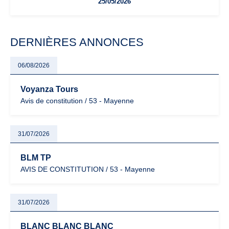
25/05/2026
facturation ou risque de bascule vers la TVA : les règles
évoluent dans un contexte de contrôle renforcé et de
modernisation fiscale qui oblige les indépendants à rester
particulièrement vigilants.
DERNIÈRES ANNONCES
06/08/2026
Voyanza Tours
Avis de constitution / 53 - Mayenne
31/07/2026
BLM TP
AVIS DE CONSTITUTION / 53 - Mayenne
31/07/2026
BLANC BLANC BLANC