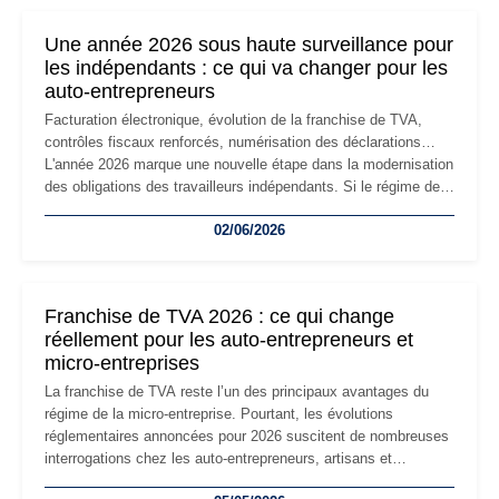
nouvelle étape de la vie de l'entreprise et implique plusieurs
formalités obligatoires.
Une année 2026 sous haute surveillance pour
les indépendants : ce qui va changer pour les
auto-entrepreneurs
Facturation électronique, évolution de la franchise de TVA,
contrôles fiscaux renforcés, numérisation des déclarations…
L'année 2026 marque une nouvelle étape dans la modernisation
des obligations des travailleurs indépendants. Si le régime de
la micro-entreprise conserve sa simplicité et son attractivité,
02/06/2026
les auto-entrepreneurs devront s'adapter à un environnement
réglementaire plus exigeant. Décryptage des principaux
changements et des précautions à prendre pour éviter les
mauvaises surprises.
Franchise de TVA 2026 : ce qui change
réellement pour les auto-entrepreneurs et
micro-entreprises
La franchise de TVA reste l’un des principaux avantages du
régime de la micro-entreprise. Pourtant, les évolutions
réglementaires annoncées pour 2026 suscitent de nombreuses
interrogations chez les auto-entrepreneurs, artisans et
freelances. Seuils de chiffre d’affaires, obligations déclaratives,