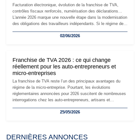
Facturation électronique, évolution de la franchise de TVA,
contrôles fiscaux renforcés, numérisation des déclarations…
L'année 2026 marque une nouvelle étape dans la modernisation
des obligations des travailleurs indépendants. Si le régime de
la micro-entreprise conserve sa simplicité et son attractivité,
02/06/2026
les auto-entrepreneurs devront s'adapter à un environnement
réglementaire plus exigeant. Décryptage des principaux
changements et des précautions à prendre pour éviter les
mauvaises surprises.
Franchise de TVA 2026 : ce qui change
réellement pour les auto-entrepreneurs et
micro-entreprises
La franchise de TVA reste l’un des principaux avantages du
régime de la micro-entreprise. Pourtant, les évolutions
réglementaires annoncées pour 2026 suscitent de nombreuses
interrogations chez les auto-entrepreneurs, artisans et
freelances. Seuils de chiffre d’affaires, obligations déclaratives,
25/05/2026
facturation ou risque de bascule vers la TVA : les règles
évoluent dans un contexte de contrôle renforcé et de
modernisation fiscale qui oblige les indépendants à rester
particulièrement vigilants.
DERNIÈRES ANNONCES