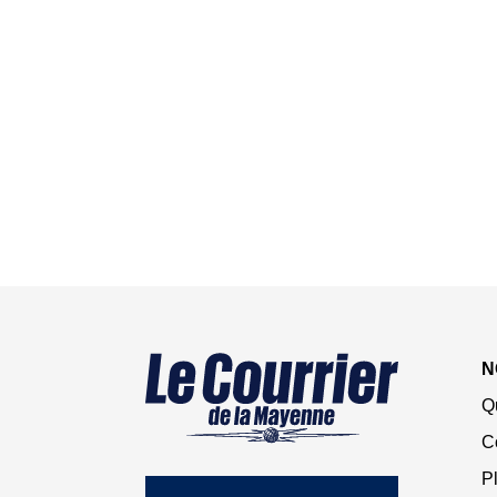
N
Q
C
Pl