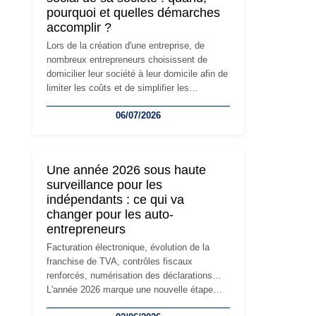
pourquoi et quelles démarches
accomplir ?
Lors de la création d'une entreprise, de
nombreux entrepreneurs choisissent de
domicilier leur société à leur domicile afin de
limiter les coûts et de simplifier les
démarches. Mais avec le développement de
06/07/2026
l'activité, cette solution peut rapidement
devenir inadaptée. Déménagement dans des
locaux professionnels, recrutement, image
de marque… Le changement d'adresse du
Une année 2026 sous haute
siège social répond souvent à une nouvelle
surveillance pour les
étape de la vie de l'entreprise et implique
indépendants : ce qui va
plusieurs formalités obligatoires.
changer pour les auto-
entrepreneurs
Facturation électronique, évolution de la
franchise de TVA, contrôles fiscaux
renforcés, numérisation des déclarations…
L'année 2026 marque une nouvelle étape
dans la modernisation des obligations des