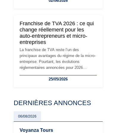
02/06/2026
travailleurs indépendants. Si le régime de la
micro-entreprise conserve sa simplicité et
son attractivité, les auto-entrepreneurs
devront s'adapter à un environnement
Franchise de TVA 2026 : ce qui
réglementaire plus exigeant. Décryptage des
change réellement pour les
principaux changements et des précautions
auto-entrepreneurs et micro-
à prendre pour éviter les mauvaises
entreprises
surprises.
La franchise de TVA reste l’un des
principaux avantages du régime de la micro-
entreprise. Pourtant, les évolutions
réglementaires annoncées pour 2026
suscitent de nombreuses interrogations chez
25/05/2026
les auto-entrepreneurs, artisans et
freelances. Seuils de chiffre d’affaires,
obligations déclaratives, facturation ou
risque de bascule vers la TVA : les règles
DERNIÈRES ANNONCES
évoluent dans un contexte de contrôle
renforcé et de modernisation fiscale qui
oblige les indépendants à rester
06/08/2026
particulièrement vigilants.
Voyanza Tours