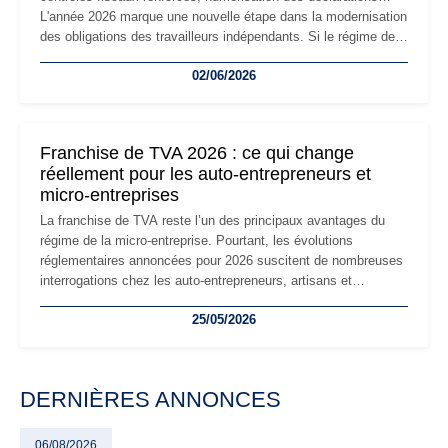
L'année 2026 marque une nouvelle étape dans la modernisation
des obligations des travailleurs indépendants. Si le régime de
la micro-entreprise conserve sa simplicité et son attractivité,
02/06/2026
les auto-entrepreneurs devront s'adapter à un environnement
réglementaire plus exigeant. Décryptage des principaux
changements et des précautions à prendre pour éviter les
mauvaises surprises.
Franchise de TVA 2026 : ce qui change
réellement pour les auto-entrepreneurs et
micro-entreprises
La franchise de TVA reste l’un des principaux avantages du
régime de la micro-entreprise. Pourtant, les évolutions
réglementaires annoncées pour 2026 suscitent de nombreuses
interrogations chez les auto-entrepreneurs, artisans et
freelances. Seuils de chiffre d’affaires, obligations déclaratives,
25/05/2026
facturation ou risque de bascule vers la TVA : les règles
évoluent dans un contexte de contrôle renforcé et de
modernisation fiscale qui oblige les indépendants à rester
particulièrement vigilants.
DERNIÈRES ANNONCES
06/08/2026