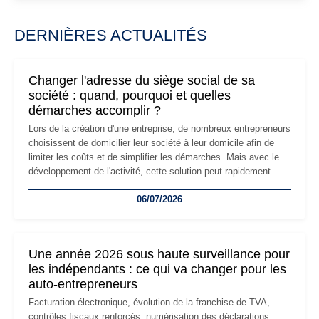
DERNIÈRES ACTUALITÉS
Changer l'adresse du siège social de sa
société : quand, pourquoi et quelles
démarches accomplir ?
Lors de la création d'une entreprise, de nombreux entrepreneurs
choisissent de domicilier leur société à leur domicile afin de
limiter les coûts et de simplifier les démarches. Mais avec le
développement de l'activité, cette solution peut rapidement
devenir inadaptée. Déménagement dans des locaux
06/07/2026
professionnels, recrutement, image de marque… Le
changement d'adresse du siège social répond souvent à une
nouvelle étape de la vie de l'entreprise et implique plusieurs
formalités obligatoires.
Une année 2026 sous haute surveillance pour
les indépendants : ce qui va changer pour les
auto-entrepreneurs
Facturation électronique, évolution de la franchise de TVA,
contrôles fiscaux renforcés, numérisation des déclarations…