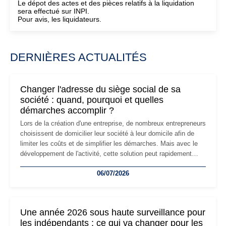
Le dépot des actes et des pièces relatifs à la liquidation
sera effectué sur INPI.
Pour avis, les liquidateurs.
DERNIÈRES ACTUALITÉS
Changer l'adresse du siège social de sa
société : quand, pourquoi et quelles
démarches accomplir ?
Lors de la création d'une entreprise, de nombreux entrepreneurs
choisissent de domicilier leur société à leur domicile afin de
limiter les coûts et de simplifier les démarches. Mais avec le
développement de l'activité, cette solution peut rapidement
devenir inadaptée. Déménagement dans des locaux
06/07/2026
professionnels, recrutement, image de marque… Le
changement d'adresse du siège social répond souvent à une
nouvelle étape de la vie de l'entreprise et implique plusieurs
formalités obligatoires.
Une année 2026 sous haute surveillance pour
les indépendants : ce qui va changer pour les