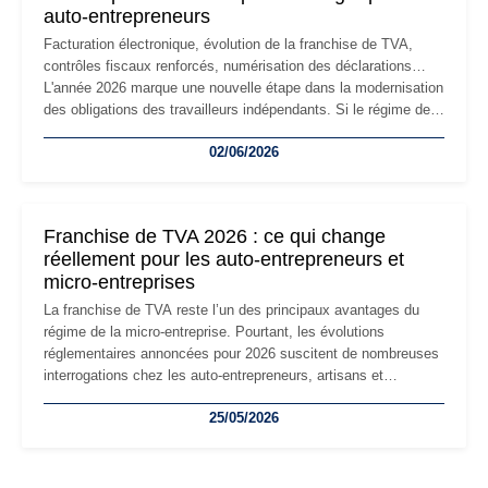
auto-entrepreneurs
Facturation électronique, évolution de la franchise de TVA,
contrôles fiscaux renforcés, numérisation des déclarations…
L'année 2026 marque une nouvelle étape dans la modernisation
des obligations des travailleurs indépendants. Si le régime de
la micro-entreprise conserve sa simplicité et son attractivité,
02/06/2026
les auto-entrepreneurs devront s'adapter à un environnement
réglementaire plus exigeant. Décryptage des principaux
changements et des précautions à prendre pour éviter les
mauvaises surprises.
Franchise de TVA 2026 : ce qui change
réellement pour les auto-entrepreneurs et
micro-entreprises
La franchise de TVA reste l’un des principaux avantages du
régime de la micro-entreprise. Pourtant, les évolutions
réglementaires annoncées pour 2026 suscitent de nombreuses
interrogations chez les auto-entrepreneurs, artisans et
freelances. Seuils de chiffre d’affaires, obligations déclaratives,
25/05/2026
facturation ou risque de bascule vers la TVA : les règles
évoluent dans un contexte de contrôle renforcé et de
modernisation fiscale qui oblige les indépendants à rester
particulièrement vigilants.