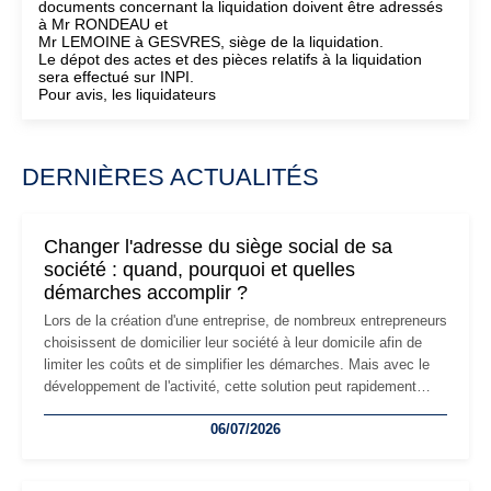
documents concernant la liquidation doivent être adressés
à Mr RONDEAU et
Mr LEMOINE à GESVRES, siège de la liquidation.
Le dépot des actes et des pièces relatifs à la liquidation
sera effectué sur INPI.
Pour avis, les liquidateurs
DERNIÈRES ACTUALITÉS
Changer l'adresse du siège social de sa
société : quand, pourquoi et quelles
démarches accomplir ?
Lors de la création d'une entreprise, de nombreux entrepreneurs
choisissent de domicilier leur société à leur domicile afin de
limiter les coûts et de simplifier les démarches. Mais avec le
développement de l'activité, cette solution peut rapidement
devenir inadaptée. Déménagement dans des locaux
06/07/2026
professionnels, recrutement, image de marque… Le
changement d'adresse du siège social répond souvent à une
nouvelle étape de la vie de l'entreprise et implique plusieurs