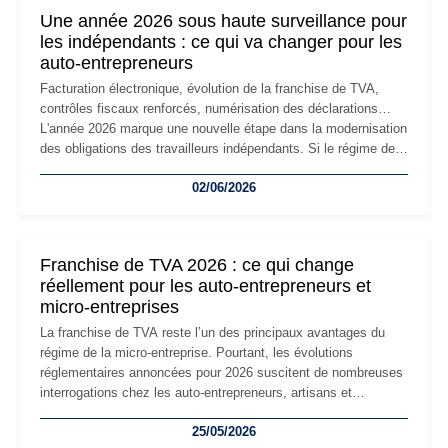
formalités obligatoires.
Une année 2026 sous haute surveillance pour
les indépendants : ce qui va changer pour les
auto-entrepreneurs
Facturation électronique, évolution de la franchise de TVA,
contrôles fiscaux renforcés, numérisation des déclarations…
L'année 2026 marque une nouvelle étape dans la modernisation
des obligations des travailleurs indépendants. Si le régime de
la micro-entreprise conserve sa simplicité et son attractivité,
02/06/2026
les auto-entrepreneurs devront s'adapter à un environnement
réglementaire plus exigeant. Décryptage des principaux
changements et des précautions à prendre pour éviter les
mauvaises surprises.
Franchise de TVA 2026 : ce qui change
réellement pour les auto-entrepreneurs et
micro-entreprises
La franchise de TVA reste l’un des principaux avantages du
régime de la micro-entreprise. Pourtant, les évolutions
réglementaires annoncées pour 2026 suscitent de nombreuses
interrogations chez les auto-entrepreneurs, artisans et
freelances. Seuils de chiffre d’affaires, obligations déclaratives,
25/05/2026
facturation ou risque de bascule vers la TVA : les règles