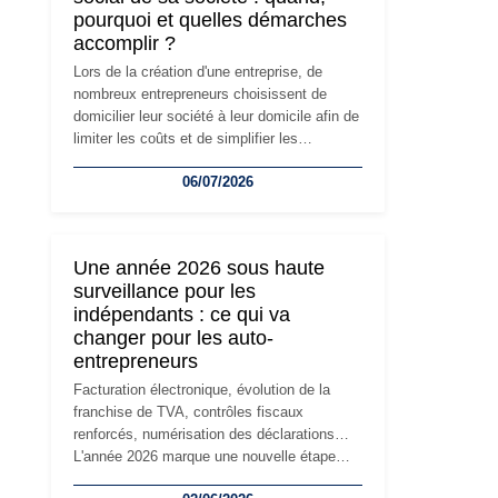
pourquoi et quelles démarches
accomplir ?
Lors de la création d'une entreprise, de
nombreux entrepreneurs choisissent de
domicilier leur société à leur domicile afin de
limiter les coûts et de simplifier les
démarches. Mais avec le développement de
06/07/2026
l'activité, cette solution peut rapidement
devenir inadaptée. Déménagement dans des
locaux professionnels, recrutement, image
de marque… Le changement d'adresse du
Une année 2026 sous haute
siège social répond souvent à une nouvelle
surveillance pour les
étape de la vie de l'entreprise et implique
indépendants : ce qui va
plusieurs formalités obligatoires.
changer pour les auto-
entrepreneurs
Facturation électronique, évolution de la
franchise de TVA, contrôles fiscaux
renforcés, numérisation des déclarations…
L'année 2026 marque une nouvelle étape
dans la modernisation des obligations des