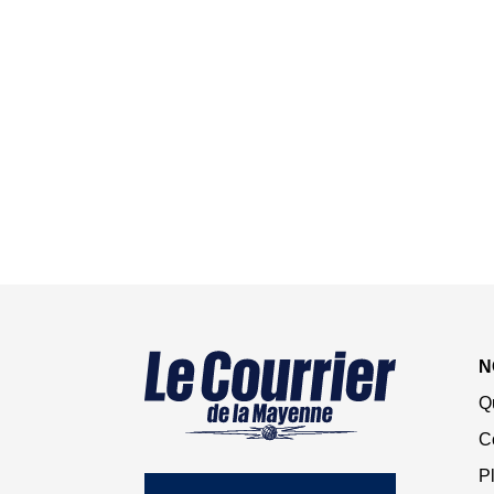
N
Q
C
Pl