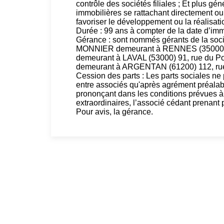
contrôle des sociétés filiales ; Et plus gé
immobilières se rattachant directement ou 
favoriser le développement ou la réalisatio
Durée : 99 ans à compter de la date d’im
Gérance : sont nommés gérants de la soc
MONNIER demeurant à RENNES (35000) 
demeurant à LAVAL (53000) 91, rue du
demeurant à ARGENTAN (61200) 112, rue 
Cession des parts : Les parts sociales ne
entre associés qu'après agrément préalab
prononçant dans les conditions prévues à l
extraordinaires, l’associé cédant prenant p
Pour avis, la gérance.