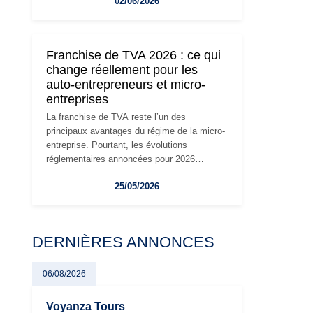
02/06/2026
travailleurs indépendants. Si le régime de la
micro-entreprise conserve sa simplicité et
son attractivité, les auto-entrepreneurs
devront s'adapter à un environnement
Franchise de TVA 2026 : ce qui
réglementaire plus exigeant. Décryptage des
change réellement pour les
principaux changements et des précautions
auto-entrepreneurs et micro-
à prendre pour éviter les mauvaises
entreprises
surprises.
La franchise de TVA reste l’un des
principaux avantages du régime de la micro-
entreprise. Pourtant, les évolutions
réglementaires annoncées pour 2026
suscitent de nombreuses interrogations chez
25/05/2026
les auto-entrepreneurs, artisans et
freelances. Seuils de chiffre d’affaires,
obligations déclaratives, facturation ou
risque de bascule vers la TVA : les règles
DERNIÈRES ANNONCES
évoluent dans un contexte de contrôle
renforcé et de modernisation fiscale qui
oblige les indépendants à rester
06/08/2026
particulièrement vigilants.
Voyanza Tours